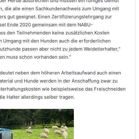
s der Herde ausbrechen und müssen ein ruhiges Gemüt
n, die alle einen Sachkundenachweis zum Umgang mit
s gut geeignet. Einen Zertifizierungslehrgang zur
esel Ende 2020 gemeinsam mit dem NABU-
ass den Teilnehmenden keine zusätzlichen Kosten
m Umgang mit den Hunden auch die erforderlichen
hutzhunde passen aber nicht zu jedem Weidetierhalter,“
nden muss schon vorhanden sein.“
deutet neben dem höheren Arbeitsaufwand auch einen
material und Hunde werden in der Anschaffung zwar zu
Unterhaltungskosten wie beispielsweise das Freischneiden
e Halter allerdings selber tragen.