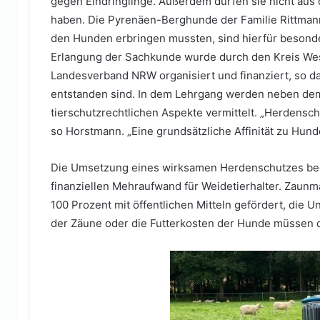
gegen Eindringlinge. Außerdem dürfen sie nicht au
haben. Die Pyrenäen-Berghunde der Familie Rittman
den Hunden erbringen mussten, sind hierfür besonder
Erlangung der Sachkunde wurde durch den Kreis W
Landesverband NRW organisiert und finanziert, so d
entstanden sind. In dem Lehrgang werden neben de
tierschutzrechtlichen Aspekte vermittelt. „Herdensc
so Horstmann. „Eine grundsätzliche Affinität zu Hu
Die Umsetzung eines wirksamen Herdenschutzes be
finanziellen Mehraufwand für Weidetierhalter. Zaun
100 Prozent mit öffentlichen Mitteln gefördert, die 
der Zäune oder die Futterkosten der Hunde müssen di