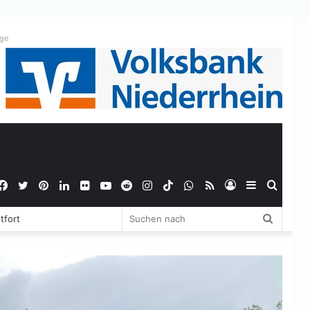
ige
Facebook
Twitter
Pinterest
LinkedIn
Flickr
YouTube
Reddit
Instagram
TikTok
WhatsApp
RSS
Anmelden
Sidebar
Suche
Suchen
tfort
nach
nach