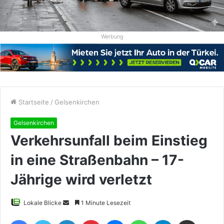
Werbung
Startseite
/
Gelsenkirchen
Gelsenkirchen
Verkehrsunfall beim Einstieg
in eine Straßenbahn – 17-
Jährige wird verletzt
Sende
Lokale Blicke
1 Minute Lesezeit
uns
Facebook
Twitter
LinkedIn
Pinterest
Messenger
WhatsApp
Telegram
Teile per E-Mail