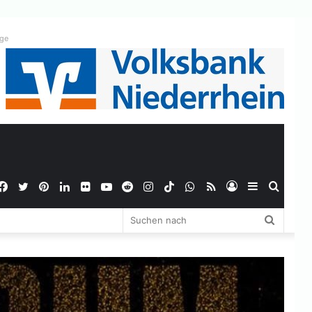
ige
Facebook
Twitter
Pinterest
LinkedIn
Flickr
YouTube
Reddit
Instagram
TikTok
WhatsApp
RSS
Anmelden
Sidebar
Suche
Suchen
nach
nach