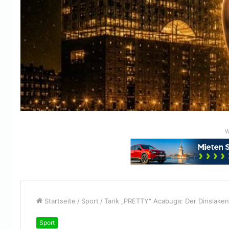
W
Startseite
/
Sport
/
Tarik „PRETTY“ Acabuga: Der Dinslaken
Sport