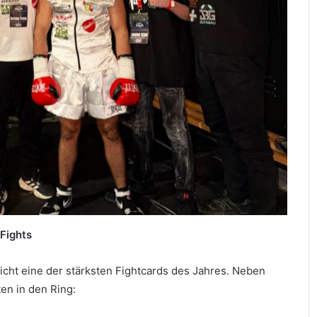
Fights
cht eine der stärksten Fightcards des Jahres. Neben
en in den Ring: