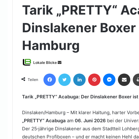
Tarik „PRETTY“ Ac
Dinslakener Boxer i
Hamburg
Sende
Lokale Blicke
uns
Facebook
Twitter
LinkedIn
Pinterest
Messenger
Teile per E-Mail
eine
Teilen
E-
Mail
Tarik „PRETTY“ Acabuga: Der Dinslakener Boxer ist
Dinslaken/Hamburg – Mit klarer Haltung, harter Vorb
„PRETTY“ Acabuga
am
06. Juni 2026
bei der
Univer
Der 25‑jährige Dinslakener aus dem Stadtteil Lohberg
deutschen Profiboxen – und er macht keinen Hehl da