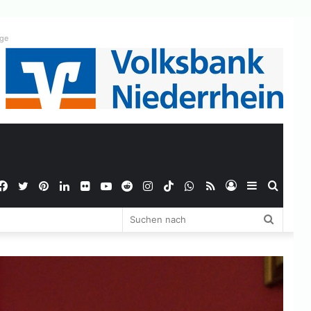
ige
Facebook
Twitter
Pinterest
LinkedIn
Flickr
YouTube
Reddit
Instagram
TikTok
WhatsApp
RSS
Anmelden
Sidebar
Suche
Suchen
nach
nach