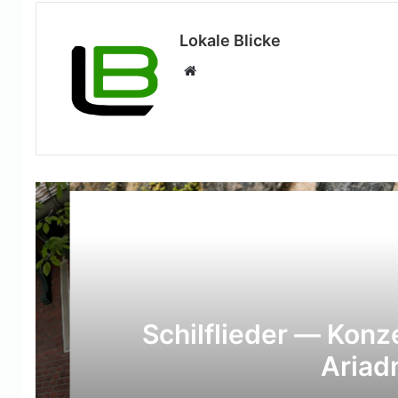
Lokale Blicke
Webseite
Lesen 
Vera
Schilflieder — Konzert
Ariadne 