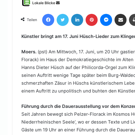
Sende
Lokale Blicke
uns
Facebook
Twitter
LinkedIn
Pinterest
Messenger
Teile per E-Mail
eine
Teilen
E-
Mail
Künstler bringt am 17. Juni Hüsch-Lieder zum Klinge
Moers.
(pst) Am Mittwoch, 17. Juni, um 20 Uhr gastie
Florack) im Haus der Demokratiegeschichte im Alten L
Hanns Dieter Hüsch auf der Philicorda-Orgel zum Kli
seinen Auftritt wenige Tage später beim Burg-Waldec
schmerzhaften Zäsur in Hüschs künstlerischem Leben
einem Auftritt zu unpolitisch und buhten den Künstler
Führung durch die Dauerausstellung vor dem Konze
Seit Jahren bewegt sich Pelzer-Florack im Kosmos H
Niederrheinischen Seele‘, wo er dessen Texte und L
Gäste um 19 Uhr an einer Führung durch die Dauera