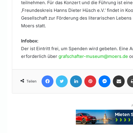
teilnehmen. Für das Konzert und die Führung ist ein
‚Freundeskreis Hanns Dieter Hüsch e.V.‘ findet in K
Gesellschaft zur Förderung des literarischen Lebens
Moers statt.
Infobox:
Der ist Eintritt frei, um Spenden wird gebeten. Eine
erforderlich über
grafschafter-museum@moers.de
od
Facebook
Twitter
LinkedIn
Pinterest
Messenger
Teile per E-Mail
Teilen
A