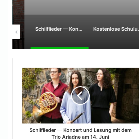
‚Gedöns-Flohmarkt‘ in Meerbeck und Hochstraß
Schilflieder — Konzert und Lesung mit dem Trio Ariadne am 14. Juni
Kostenlose Schulung für ehrenamtliche Vormünder startet im Frühjahr
Schilflieder — Konzert und Lesung mit dem
Trio Ariadne am 14. Juni