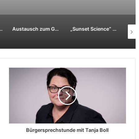
Austausch zum Gebäudemodernisierungsgesetz: Jan Dieren lädt zum Politischen Bericht aus Berlin
„Sunset Science“ der Hochschule Rhein-Waal:
Bürgersprechstunde mit Tanja Boll