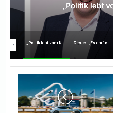
Dieren: „Es darf nic
abhängen, ob Beschäfti
machen
„Politik lebt vom Kompromiss“
Dieren: „Es darf nicht vom Glück beim Chef abhängen, ob Beschäftigte pünktlich Feierabend machen können.“
Bundesregierung: Roadmaps der Hightech Agenda Deutschland starten in die Umsetzung mit Wirtschaft, Wissenschaft und Ländern