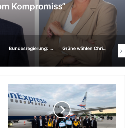
ht vom Glück beim Chef
gte pünktlich Feierabend
 können.“
Grüne wählen Christian Pelikan zum Direktkandidaten für Moers/Neukirchen-Vluyn zur Landtagswahl NRW
313.516,69 Euro aus der Sportmilliarde: Bund fördert Sanierung des Vereinsgebäudes der SV Borussia Veen in Alpen.