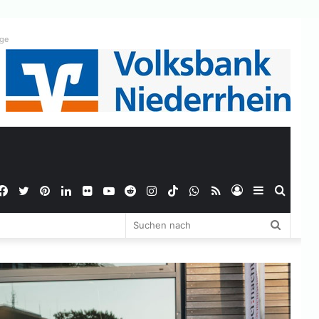
ige
Facebook
Twitter
Pinterest
LinkedIn
Flickr
YouTube
Reddit
Instagram
TikTok
WhatsApp
RSS
Anmelden
Sidebar
Suche
Suchen
nach
nach