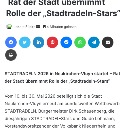
Rat der Stadt übernimmt
Rolle der „Stadtradeln-Stars“
Sende
Lokale Blicke
4 Minuten gelesen
uns
Facebook
Twitter
LinkedIn
Pinterest
Messenger
WhatsApp
Telegram
Teile per E-Mail
eine
E-
Drucken
Mail
STADTRADELN 2026 in Neukirchen-Vluyn startet –
Rat
der Stadt übernimmt Rolle der „Stadtradeln-Stars“
Vom 10. bis 30. Mai 2026 beteiligt sich die Stadt
Neukirchen-Vluyn erneut am bundesweiten Wettbewerb
STADTRADELN. Bürgermeister Dirk Schauenberg, die
diesjährigen STADTRADEL-Stars und Guido Lohmann,
Vorstandsvorsitzender der Volksbank Niederrhein und