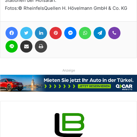
Stationen der Hofsafari.
Fotos:© RheinfelsQuellen H. Hövelmann GmbH & Co. KG
Facebook
Twitter
LinkedIn
Pinterest
Messenger
WhatsApp
Telegram
Viber
Line
Teile per E-Mail
Drucken
Anzeige