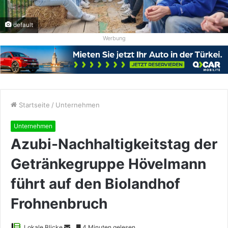
default
Werbung
Startseite
/
Unternehmen
Unternehmen
Azubi-Nachhaltigkeitstag der
Getränkegruppe Hövelmann
führt auf den Biolandhof
Frohnenbruch
Sende
Lokale Blicke
4 Minuten gelesen