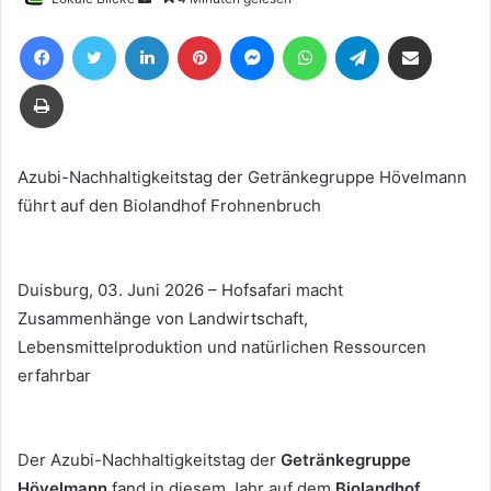
uns
Facebook
Twitter
LinkedIn
Pinterest
Messenger
WhatsApp
Telegram
Teile per E-Mail
eine
E-
Drucken
Mail
Azubi-Nachhaltigkeitstag der Getränkegruppe Hövelmann
führt auf den Biolandhof Frohnenbruch
Duisburg, 03. Juni 2026 – Hofsafari macht
Zusammenhänge von Landwirtschaft,
Lebensmittelproduktion und natürlichen Ressourcen
erfahrbar
Der Azubi-Nachhaltigkeitstag der
Getränkegruppe
Hövelmann
fand in diesem Jahr auf dem
Biolandhof