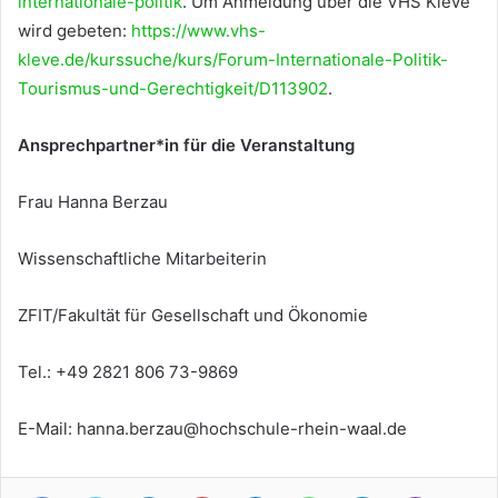
internationale-politik
. Um Anmeldung über die VHS Kleve
wird gebeten:
https://www.vhs-
kleve.de/kurssuche/kurs/Forum-Internationale-Politik-
Tourismus-und-Gerechtigkeit/D113902
.
Ansprechpartner*in für die Veranstaltung
Frau Hanna Berzau
Wissenschaftliche Mitarbeiterin
ZFIT/Fakultät für Gesellschaft und Ökonomie
Tel.: +49 2821 806 73-9869
E-Mail: hanna.berzau@hochschule-rhein-waal.de
Facebook
Twitter
LinkedIn
Pinterest
Messenger
WhatsApp
Telegram
Viber