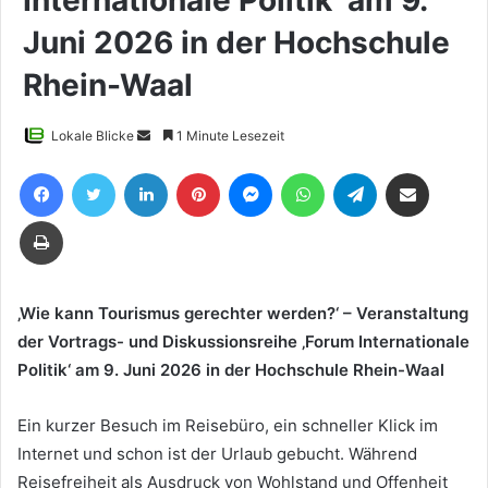
Internationale Politik‘ am 9.
Juni 2026 in der Hochschule
Rhein-Waal
Sende
Lokale Blicke
1 Minute Lesezeit
uns
Facebook
Twitter
LinkedIn
Pinterest
Messenger
WhatsApp
Telegram
Teile per E-Mail
eine
E-
Drucken
Mail
‚Wie kann Tourismus gerechter werden?‘ – Veranstaltung
der Vortrags- und Diskussionsreihe ‚Forum Internationale
Politik‘ am 9. Juni 2026 in der Hochschule Rhein-Waal
Ein kurzer Besuch im Reisebüro, ein schneller Klick im
Internet und schon ist der Urlaub gebucht. Während
Reisefreiheit als Ausdruck von Wohlstand und Offenheit