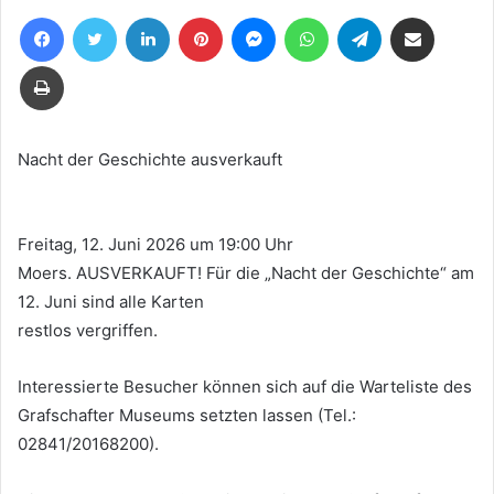
uns
Facebook
Twitter
LinkedIn
Pinterest
Messenger
WhatsApp
Telegram
Teile per E-Mail
eine
E-
Drucken
Mail
Nacht der Geschichte ausverkauft
Freitag, 12. Juni 2026 um 19:00 Uhr
Moers. AUSVERKAUFT! Für die „Nacht der Geschichte“ am
12. Juni sind alle Karten
restlos vergriffen.
Interessierte Besucher können sich auf die Warteliste des
Grafschafter Museums setzten lassen (Tel.:
02841/20168200).