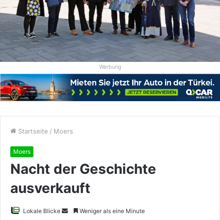
Werbung
Startseite
/
Moers
Moers
Nacht der Geschichte
ausverkauft
Sende
Lokale Blicke
Weniger als eine Minute