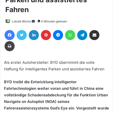
Fahren
Sende
Lokale Blicke
4 Minuten gelesen
uns
Facebook
Twitter
LinkedIn
Pinterest
Messenger
WhatsApp
Telegram
Teile per E-Mail
eine
E-
Drucken
Mail
Als erster Autohersteller: BYD übernimmt die volle
Haftung für intelligentes Parken und assistiertes Fahren
BYD treibt die Entwicklung intelligenter
Fahrtechnologien weiter voran und führt in China eine
vollständige Schadensabdeckung für die Funktion Urban
Navigate on Autopilot (NOA) seines
Fahrerassistenzsystems God’s Eye ein. Vorgestellt wurde