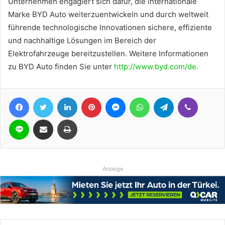
Unternehmen engagiert sich dafür, die internationale
Marke BYD Auto weiterzuentwickeln und durch weltweit
führende technologische Innovationen sichere, effiziente
und nachhaltige Lösungen im Bereich der
Elektrofahrzeuge bereitzustellen. Weitere Informationen
zu BYD Auto finden Sie unter
http://www.byd.com/de.
Facebook
Twitter
LinkedIn
Pinterest
Messenger
WhatsApp
Telegram
Viber
Line
Teile per E-Mail
Drucken
Anzeige