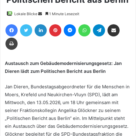
Sende
Lokale Blicke
1 Minute Lesezeit
uns
Facebook
Twitter
LinkedIn
Pinterest
Messenger
WhatsApp
Telegram
Teile per E-Mail
eine
E-
Drucken
Mail
Austausch zum Gebäudemodernisierungsgesetz: Jan
Dieren lädt zum Politischen Bericht aus Berlin
Jan Dieren, Bundestagsabgeordneter für die Menschen in
Moers, Krefeld und Neukirchen-Vluyn (SPD), lädt am
Mittwoch, den 13.05.2026, um 18 Uhr gemeinsam mit
seiner Fraktionskollegin Angelika Glöckner zu seinem
„Politischen Bericht aus Berlin“ ein. Im Mittelpunkt steht
ein Austausch über das Gebäudemodernisierungsgesetz.
Glöckner begleitet für die SPD-Bundestagsfraktion die