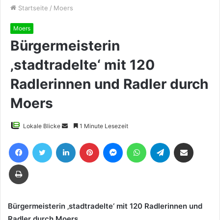
Startseite
/
Moers
Moers
Bürgermeisterin
‚stadtradelte‘ mit 120
Radlerinnen und Radler durch
Moers
Sende
Lokale Blicke
1 Minute Lesezeit
uns
Facebook
Twitter
LinkedIn
Pinterest
Messenger
WhatsApp
Telegram
Teile per E-Mail
eine
E-
Drucken
Mail
Bürgermeisterin ‚stadtradelte‘ mit 120 Radlerinnen und
Radler durch Moers