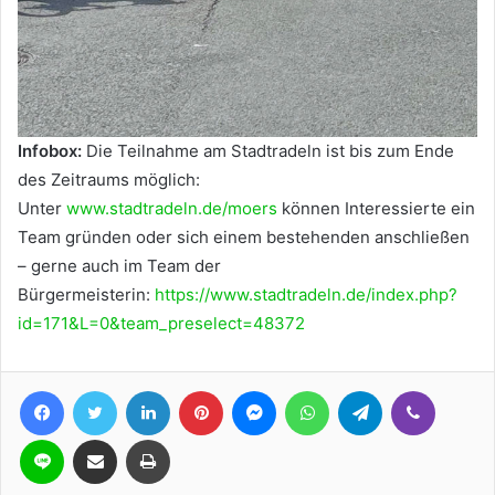
Infobox:
Die Teilnahme am Stadtradeln ist bis zum Ende
des Zeitraums möglich:
Unter
www.stadtradeln.de/moers
können Interessierte ein
Team gründen oder sich einem bestehenden anschließen
– gerne auch im Team der
Bürgermeisterin:
https://www.stadtradeln.de/index.php?
id=171&L=0&team_preselect=48372
Facebook
Twitter
LinkedIn
Pinterest
Messenger
WhatsApp
Telegram
Viber
Line
Teile per E-Mail
Drucken