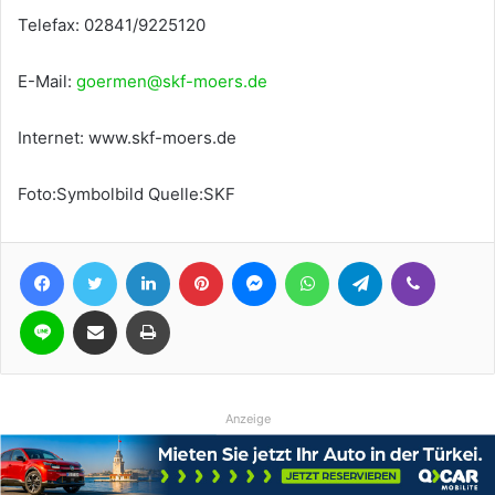
Telefax: 02841/9225120
E-Mail:
goermen@skf-moers.de
Internet: www.skf-moers.de
Foto:Symbolbild Quelle:SKF
Facebook
Twitter
LinkedIn
Pinterest
Messenger
WhatsApp
Telegram
Viber
Line
Teile per E-Mail
Drucken
Anzeige