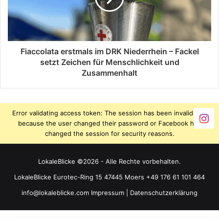
Fiaccolata erstmals im DRK Niederrhein – Fackel
setzt Zeichen für Menschlichkeit und
Zusammenhalt
Error validating access token: The session has been invalidated
because the user changed their password or Facebook has
changed the session for security reasons.
LokaleBlicke ©2026 - Alle Rechte vorbehalten.
LokaleBlicke Eurotec-Ring 15 47445 Moers +49 176 61 101 464
info@lokaleblicke.com
Impressum
|
Datenschutzerklärung