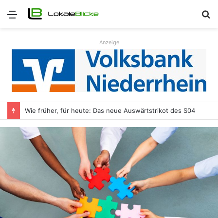
Menü
S
n
Anzeige
Wie früher, für heute: Das neue Auswärtstrikot des S04