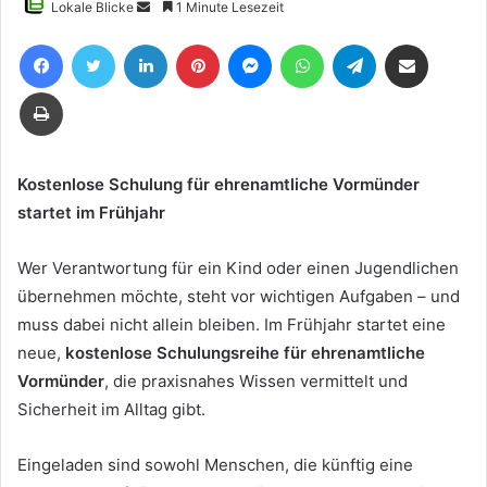
Sende
Lokale Blicke
1 Minute Lesezeit
uns
Facebook
Twitter
LinkedIn
Pinterest
Messenger
WhatsApp
Telegram
Teile per E-Mail
eine
E-
Drucken
Mail
Kostenlose Schulung für ehrenamtliche Vormünder
startet im Frühjahr
Wer Verantwortung für ein Kind oder einen Jugendlichen
übernehmen möchte, steht vor wichtigen Aufgaben – und
muss dabei nicht allein bleiben. Im Frühjahr startet eine
neue,
kostenlose Schulungsreihe für ehrenamtliche
Vormünder
, die praxisnahes Wissen vermittelt und
Sicherheit im Alltag gibt.
Eingeladen sind sowohl Menschen, die künftig eine