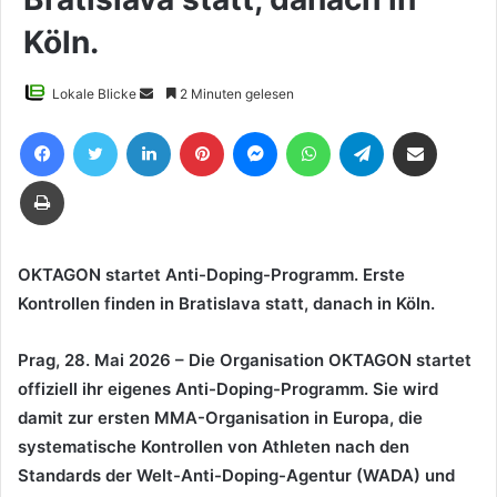
Köln.
Sende
Lokale Blicke
2 Minuten gelesen
uns
Facebook
Twitter
LinkedIn
Pinterest
Messenger
WhatsApp
Telegram
Teile per E-Mail
eine
E-
Drucken
Mail
OKTAGON startet Anti-Doping-Programm. Erste
Kontrollen finden in Bratislava statt, danach in Köln.
Prag, 28. Mai 2026 – Die Organisation OKTAGON startet
offiziell ihr eigenes Anti-Doping-Programm. Sie wird
damit zur ersten MMA-Organisation in Europa, die
systematische Kontrollen von Athleten nach den
Standards der Welt-Anti-Doping-Agentur (WADA) und