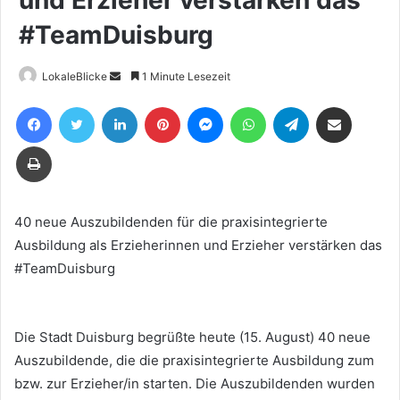
#TeamDuisburg
Sende
LokaleBlicke
1 Minute Lesezeit
uns
Facebook
Twitter
LinkedIn
Pinterest
Messenger
WhatsApp
Telegram
Teile per E-Mail
eine
E-
Drucken
Mail
40 neue Auszubildenden für die praxisintegrierte
Ausbildung als Erzieherinnen und Erzieher verstärken das
#TeamDuisburg
Die Stadt Duisburg begrüßte heute (15. August) 40 neue
Auszubildende, die die praxisintegrierte Ausbildung zum
bzw. zur Erzieher/in starten. Die Auszubildenden wurden