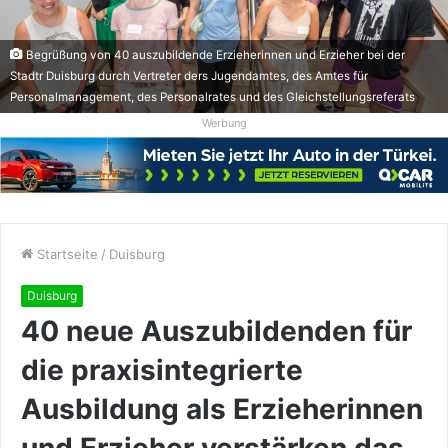
Begrüßung von 40 auszubildende Erzieherinnen und Erzieher bei der
Stadtr Duisburg durch Vertreter ders Jugendamtes, des Amtes für
Personalmanagement, des Personalrates und des Gleichstellungsreferats
Werbung
Startseite
/
Duisburg
Duisburg
40 neue Auszubildenden für
die praxisintegrierte
Ausbildung als Erzieherinnen
und Erzieher verstärken das