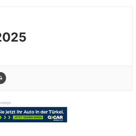
2025
Drucken
nzeige