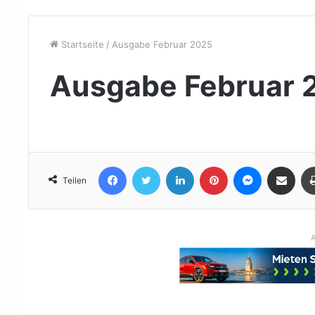
Startseite
/
Ausgabe Februar 2025
Ausgabe Februar 
Facebook
Twitter
LinkedIn
Pinterest
Messenger
Teile per E-Mail
Teilen
A