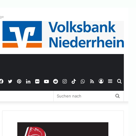
ige
Facebook
Twitter
Pinterest
LinkedIn
Flickr
YouTube
Reddit
Instagram
TikTok
WhatsApp
RSS
Anmelden
Sidebar
Suche
Suchen
nach
nach