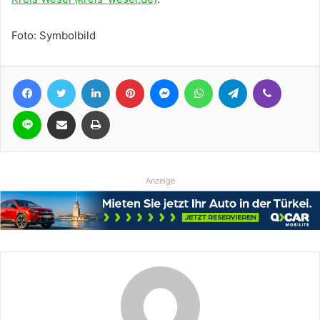
Foto: Symbolbild
Facebook
Twitter
LinkedIn
Pinterest
Messenger
WhatsApp
Telegram
Viber
Line
Teile per E-Mail
Drucken
Anzeige