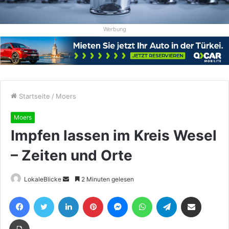
Werbung
Startseite
/
Moers
Moers
Impfen lassen im Kreis Wesel
– Zeiten und Orte
Sende
LokaleBlicke
2 Minuten gelesen
uns
Facebook
Twitter
LinkedIn
Pinterest
Messenger
WhatsApp
Telegram
Teile per E-Mail
eine
E-
Drucken
Mail