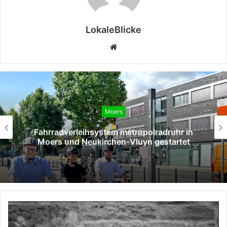
LokaleBlicke
Webseite
Moers
hr in
SPD Moers verleiht Willy-Brandt-Med
rtet
an Hans Gerd Rötters