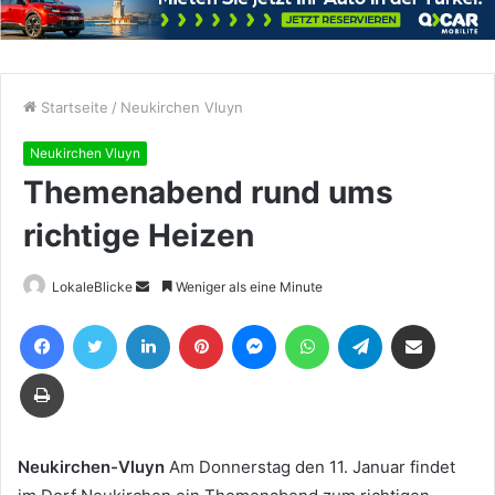
Startseite
/
Neukirchen Vluyn
Neukirchen Vluyn
Themenabend rund ums
richtige Heizen
Sende
LokaleBlicke
Weniger als eine Minute
uns
Facebook
Twitter
LinkedIn
Pinterest
Messenger
WhatsApp
Telegram
Teile per E-Mail
eine
E-
Drucken
Mail
Neukirchen-Vluyn
Am Donnerstag den 11. Januar findet