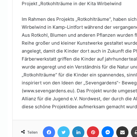
Projekt „Rotkohlträume in der Kita Wirbelwind
Im Rahmen des Projekts „Rotkohlträume“, haben sich
Wirbelwind in Kamp-Lintfort während der vergangen
Aus Rotkohl, Blumen und anderen Pflanzen wurden fle
Reihe großer und kleiner Kunstwerke gestaltet wurd
angelegt, damit die Kinder dort auch in Zukunft die P
Färberwerkstatt griffen die Kinder auf jahrhundertea
wurde angeregt und ein Verständnis für die Natur un
„Rotkohlträume“ für die Kinder ein spannendes, sinnli
inspiriert von den Ideen der „Sevengardens“- Beweg
(www.sevengardens.eu). Das Projekt wurde umgeset
Allianz für die Jugend e.V. Nordwest, der durch die A
diese schöne Projektidee aufmerksam gemacht wurd
Facebook
Twitter
LinkedIn
Pinterest
Messenger
Teile per E-Mail
Teilen