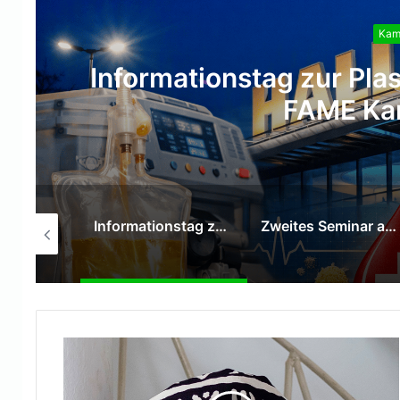
Kamp
Zweites Semin
Informationstag zur Plasmaspende in der HALL OF FAME Kamp‑Lintfort
Zweites Seminar am 13. August
AWO Kita Kirchenkampstraße wurde zum „Zirkus Kampolino“