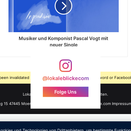
Musiker und Komponist Pascal Vogt mit
neuer Single
s been invalidated because the user changed their password or Facebook
@lokaleblickecom
Folge Uns
LokaleBlicke ©2026 - Alle Rechte vorbehalten.
ng 15 47445 Moers +49 176 61 101 464 info@lokaleblicke.com
Impressu
okies und Technologien von Drittanbietern, um bestimmte Funktionen 