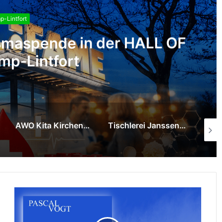
-Lintfort
ar am 13. August
Tischlerei Janssen & Partner spendet Kommunikationstafel für das städtische Familienzentrum Wirbelwind
Besonderer Filmabend mit Herz in der “Hall of Fame”: