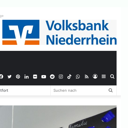
ige
Facebook
Twitter
Pinterest
LinkedIn
Flickr
YouTube
Reddit
Instagram
TikTok
WhatsApp
RSS
Anmelden
Sidebar
Suche
Suchen
tfort
nach
nach