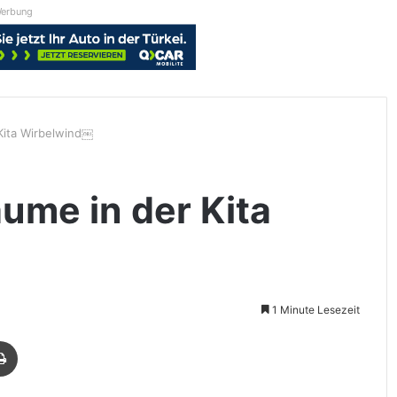
erbung
 Kita Wirbelwind￼
äume in der Kita
1 Minute Lesezeit
Drucken