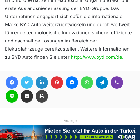
BYD Europe hat seinen Hauptsitz in Ungarn und war die
erste Auslandsniederlassung der BYD-Gruppe. Das
Unternehmen engagiert sich dafür, die internationale
Marke BYD Auto weiterzuentwickeln und durch weltweit
führende technologische Innovationen sichere, effiziente
und nachhaltige Lösungen im Bereich der
Elektrofahrzeuge bereitzustellen. Weitere Informationen
zu BYD Auto finden Sie unter
http://www.byd.com/de.
Facebook
Twitter
LinkedIn
Pinterest
Messenger
WhatsApp
Telegram
Viber
Line
Teile per E-Mail
Drucken
Anzeige