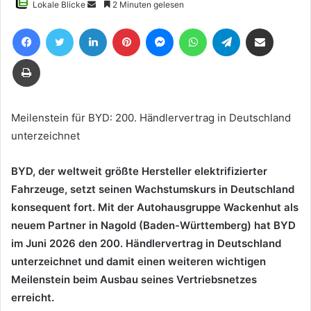
Sende
Lokale Blicke
2 Minuten gelesen
uns
Facebook
Twitter
LinkedIn
Pinterest
Messenger
WhatsApp
Telegram
Teile per E-Mail
eine
E-
Drucken
Mail
Meilenstein für BYD: 200. Händlervertrag in Deutschland
unterzeichnet
BYD, der weltweit größte Hersteller elektrifizierter
Fahrzeuge, setzt seinen Wachstumskurs in Deutschland
konsequent fort. Mit der Autohausgruppe Wackenhut als
neuem Partner in Nagold (Baden-Württemberg) hat BYD
im Juni 2026 den 200. Händlervertrag in Deutschland
unterzeichnet und damit einen weiteren wichtigen
Meilenstein beim Ausbau seines Vertriebsnetzes
erreicht.