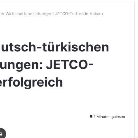
en Wirtschaftsbeziehungen: JETCO-Treffen in Ankara
eutsch-türkischen
hungen: JETCO-
erfolgreich
2 Minuten gelesen
Drucken