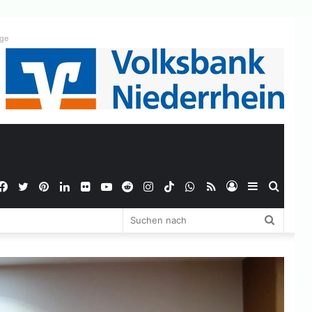
ige
Facebook
Twitter
Pinterest
LinkedIn
Flickr
YouTube
Reddit
Instagram
TikTok
WhatsApp
RSS
Anmelden
Sidebar
Suche
Suchen
nach
nach