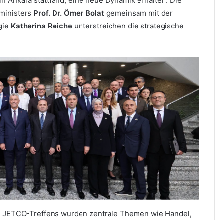
 Ankara stattfand, eine neue Dynamik erhalten. Die
sministers
Prof. Dr. Ömer Bolat
gemeinsam mit der
gie
Katherina Reiche
unterstreichen die strategische
n JETCO-Treffens wurden zentrale Themen wie Handel,