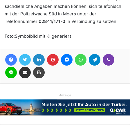
sachdienliche Angaben machen können, sich telefonisch
mit der Polizeiwache Süd in Moers unter der
Telefonnummer
02841/171-0
in Verbindung zu setzen.
Foto:Symbolbild mit KI generiert
Facebook
Twitter
LinkedIn
Pinterest
Messenger
WhatsApp
Telegram
Viber
Line
Teile per E-Mail
Drucken
Anzeige