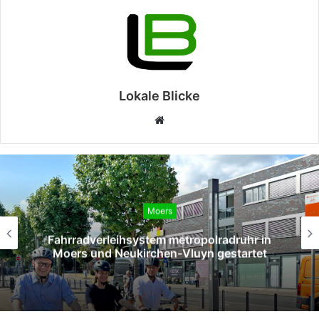
Lokale Blicke
Webseite
Moers
rradverleihsystem metropolradruhr in
SPD 
rs und Neukirchen-Vluyn gestartet