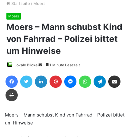
Startseite
/
Moers
Moers
Moers – Mann schubst Kind
von Fahrrad – Polizei bittet
um Hinweise
Sende
Lokale Blicke
1 Minute Lesezeit
uns
Facebook
Twitter
LinkedIn
Pinterest
Messenger
WhatsApp
Telegram
Teile per E-Mail
eine
E-
Drucken
Mail
Moers – Mann schubst Kind von Fahrrad – Polizei bittet
um Hinweise