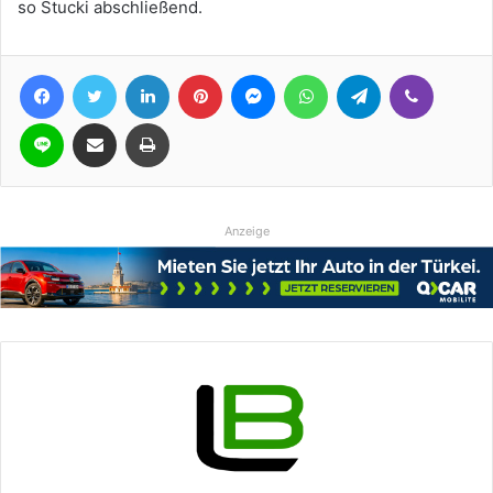
so Stucki abschließend.
Facebook
Twitter
LinkedIn
Pinterest
Messenger
WhatsApp
Telegram
Viber
Line
Teile per E-Mail
Drucken
Anzeige