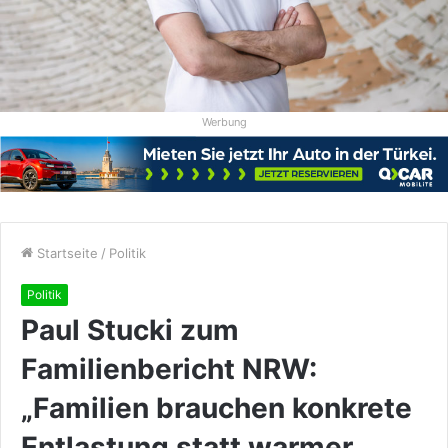
Werbung
Startseite
/
Politik
Politik
Paul Stucki zum
Familienbericht NRW:
„Familien brauchen konkrete
Entlastung statt warmer