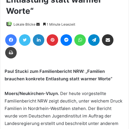
Worte“
Sende
Lokale Blicke
1 Minute Lesezeit
uns
Facebook
Twitter
LinkedIn
Pinterest
Messenger
WhatsApp
Telegram
Teile per E-Mail
eine
E-
Drucken
Mail
Paul Stucki zum Familienbericht NRW: „Familien
brauchen konkrete Entlastung statt warmer Worte“
Moers/Neukirchen-Vluyn.
Der heute vorgestellte
Familienbericht NRW zeigt deutlich, unter welchem Druck
Familien in Nordrhein-Westfalen stehen. Der Bericht
wurde vom Deutschen Jugendinstitut im Auftrag der
Landesregierung erstellt und beschreibt unter anderem