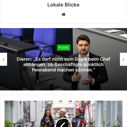
Lokale Blicke
Webseite
Politik
Bundesregierung: Roadmaps der 
beim Chef
Agenda Deutschland starten in
tlich
Umsetzung mit Wirtschaft, Wisse
.“
und Ländern