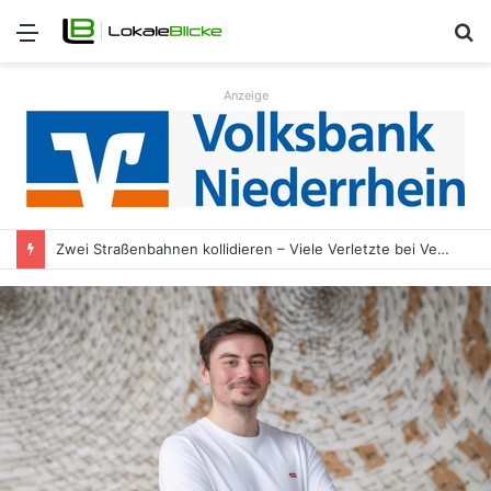
Menü
S
n
Anzeige
Zwei Straßenbahnen kollidieren – Viele Verletzte bei Verkehrsunfall