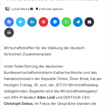
Sende
Lokale Blicke
2 Minuten gelesen
uns
Facebook
Twitter
LinkedIn
Pinterest
Messenger
WhatsApp
Telegram
Teile per E-Mail
eine
E-
Drucken
Mail
Wirtschaftstreffen für die Stärkung der deutsch-
türkischen Zusammenarbeit
Unter Federführung der deutschen
Bundeswirtschaftsministerin Katherina Reiche und des
Handelsministers der Republik Türkei, Ömer Bolat, hat am
heutigen Freitag, 19. Juni, der JETCO-Wirtschaftsdialog
stattgefunden. Begleitet wird die Wirtschaftsdelegation
von DRV-Präsident
Albin Loidl
und DERTOUR-CEO
Christoph Debus
. Im Fokus der Gespräche standen die