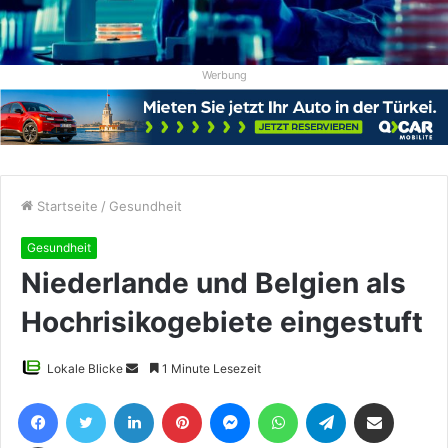
Werbung
Startseite
/
Gesundheit
Gesundheit
Niederlande und Belgien als
Hochrisikogebiete eingestuft
Sende
Lokale Blicke
1 Minute Lesezeit
uns
Facebook
Twitter
LinkedIn
Pinterest
Messenger
WhatsApp
Telegram
Teile per E-Mail
eine
E-
Drucken