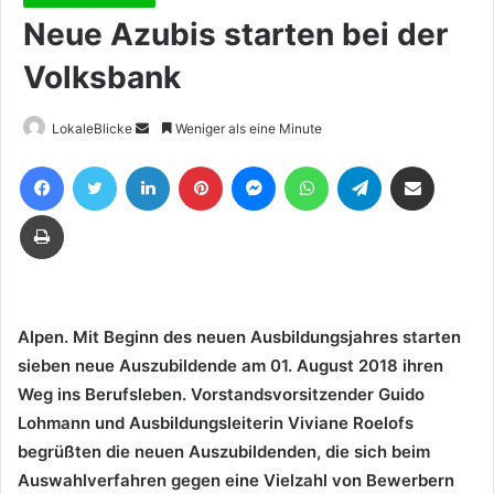
Neue Azubis starten bei der
Volksbank
Sende
LokaleBlicke
Weniger als eine Minute
uns
Facebook
Twitter
LinkedIn
Pinterest
Messenger
WhatsApp
Telegram
Teile per E-Mail
eine
E-
Drucken
Mail
Alpen. Mit Beginn des neuen Ausbildungsjahres starten
sieben neue Auszubildende am 01. August 2018 ihren
Weg ins Berufsleben. Vorstandsvorsitzender Guido
Lohmann und Ausbildungsleiterin Viviane Roelofs
begrüßten die neuen Auszubildenden, die sich beim
Auswahlverfahren gegen eine Vielzahl von Bewerbern