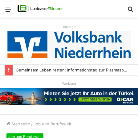
Menü
S
n
Anzeige
Gemeinsam Leben retten: Informationstag zur Plasmaspende in der HALL OF FAME Kamp-Lintfort
Werbung
Startseite
/
Job und Berufswelt
Job und Berufswelt