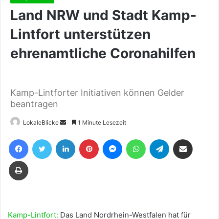
Land NRW und Stadt Kamp-
Lintfort unterstützen
ehrenamtliche Coronahilfen
Kamp-Lintforter Initiativen können Gelder
beantragen
Sende
LokaleBlicke
1 Minute Lesezeit
uns
Facebook
Twitter
LinkedIn
Pinterest
Messenger
WhatsApp
Telegram
Teile per E-Mail
eine
E-
Drucken
Mail
Kamp-Lintfort:
Das Land Nordrhein-Westfalen hat für