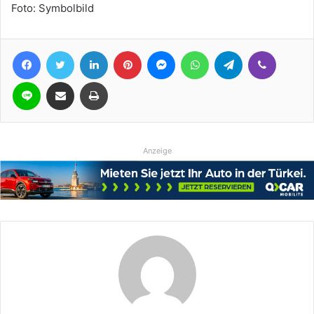
Foto: Symbolbild
Facebook
Twitter
LinkedIn
Pinterest
Messenger
WhatsApp
Telegram
Viber
Line
Teile per E-Mail
Drucken
Anzeige