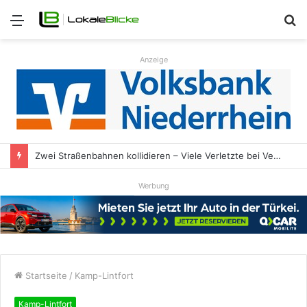
Menü
S
n
Anzeige
Zwei Straßenbahnen kollidieren – Viele Verletzte bei Verkehrsunfall
Werbung
Startseite
/
Kamp-Lintfort
Kamp-Lintfort