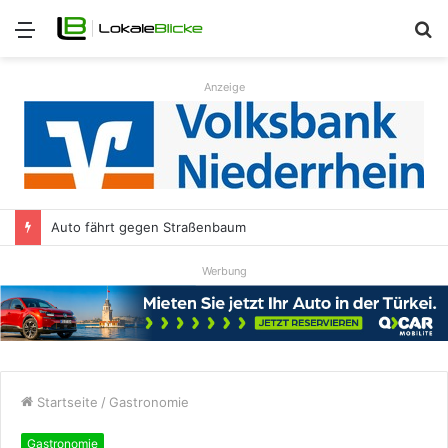
Menü
S
n
Anzeige
Auto fährt gegen Straßenbaum
Werbung
Startseite
/
Gastronomie
Gastronomie