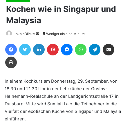
Kochen wie in Singapur und
Malaysia
Sende
LokaleBlicke
Weniger als eine Minute
uns
Facebook
Twitter
LinkedIn
Pinterest
Messenger
WhatsApp
Telegram
Teile per E-Mail
eine
E-
Drucken
Mail
In einem Kochkurs am Donnerstag, 29. September, von
18.30 und 21.30 Uhr in der Lehrküche der Gustav-
Heinemann-Realschule an der Landgerichtsstraße 17 in
Duisburg-Mitte wird Sumiati Lalo die Teilnehmer in die
Vielfalt der exotischen Küche von Singapur und Malaysia
einführen.