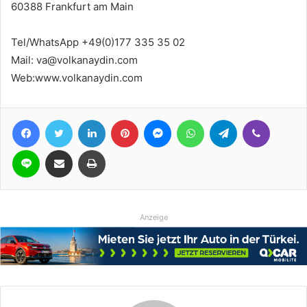
60388 Frankfurt am Main
Tel/WhatsApp +49(0)177 335 35 02
Mail: va@volkanaydin.com
Web:www.volkanaydin.com
Facebook
Twitter
LinkedIn
Pinterest
Messenger
WhatsApp
Telegram
Viber
Line
Teile per E-Mail
Drucken
Anzeige