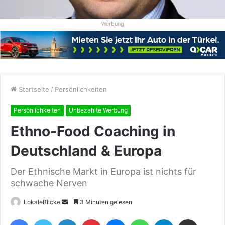
Werbung
Startseite
/
Persönlichkeiten
Persönlichkeiten
Unbezahlte Werbung
Ethno-Food Coaching in
Deutschland & Europa
Der Ethnische Markt in Europa ist nichts für
schwache Nerven
Sende
LokaleBlicke
3 Minuten gelesen
uns
Facebook
Twitter
LinkedIn
Pinterest
Messenger
WhatsApp
Telegram
Teile per E-Mail