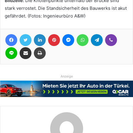
Bildzeile:
Die Knotenpunkte unterhalb der Brücke sind
stark verrostet. Die Standsicherheit des Bauwerks ist akut
gefährdet. (Fotos: Ingenieurbüro A&W)
Facebook
Twitter
LinkedIn
Pinterest
Messenger
WhatsApp
Telegram
Viber
Line
Teile per E-Mail
Drucken
Anzeige