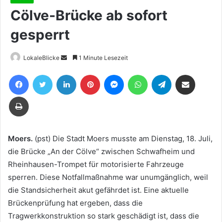
Cölve-Brücke ab sofort
gesperrt
Sende
LokaleBlicke
1 Minute Lesezeit
uns
Facebook
Twitter
LinkedIn
Pinterest
Messenger
WhatsApp
Telegram
Teile per E-Mail
eine
E-
Drucken
Mail
Moers.
(pst) Die Stadt Moers musste am Dienstag, 18. Juli,
die Brücke „An der Cölve“ zwischen Schwafheim und
Rheinhausen-Trompet für motorisierte Fahrzeuge
sperren. Diese Notfallmaßnahme war unumgänglich, weil
die Standsicherheit akut gefährdet ist. Eine aktuelle
Brückenprüfung hat ergeben, dass die
Tragwerkkonstruktion so stark geschädigt ist, dass die