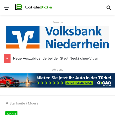
Menü
S
n
Anzeige
Neue Auszubildende bei der Stadt Neukirchen-Vluyn
Werbung
Startseite
/
Moers
Moers