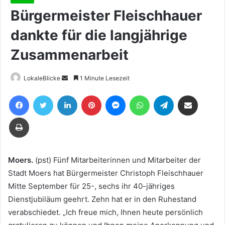
Bürgermeister Fleischhauer
dankte für die langjährige
Zusammenarbeit
Sende
LokaleBlicke
1 Minute Lesezeit
uns
Facebook
Twitter
LinkedIn
Pinterest
Messenger
WhatsApp
Telegram
Teile per E-Mail
eine
E-
Drucken
Mail
Moers.
(pst) Fünf Mitarbeiterinnen und Mitarbeiter der
Stadt Moers hat Bürgermeister Christoph Fleischhauer
Mitte September für 25-, sechs ihr 40-jähriges
Dienstjubiläum geehrt. Zehn hat er in den Ruhestand
verabschiedet. „Ich freue mich, Ihnen heute persönlich