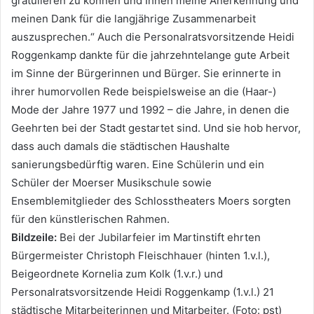
gratulieren zu können und Ihnen meine Anerkennung und
meinen Dank für die langjährige Zusammenarbeit
auszusprechen.“ Auch die Personalratsvorsitzende Heidi
Roggenkamp dankte für die jahrzehntelange gute Arbeit
im Sinne der Bürgerinnen und Bürger. Sie erinnerte in
ihrer humorvollen Rede beispielsweise an die (Haar-)
Mode der Jahre 1977 und 1992 – die Jahre, in denen die
Geehrten bei der Stadt gestartet sind. Und sie hob hervor,
dass auch damals die städtischen Haushalte
sanierungsbedürftig waren. Eine Schülerin und ein
Schüler der Moerser Musikschule sowie
Ensemblemitglieder des Schlosstheaters Moers sorgten
für den künstlerischen Rahmen.
Bildzeile:
Bei der Jubilarfeier im Martinstift ehrten
Bürgermeister Christoph Fleischhauer (hinten 1.v.l.),
Beigeordnete Kornelia zum Kolk (1.v.r.) und
Personalratsvorsitzende Heidi Roggenkamp (1.v.l.) 21
städtische Mitarbeiterinnen und Mitarbeiter. (Foto: pst)