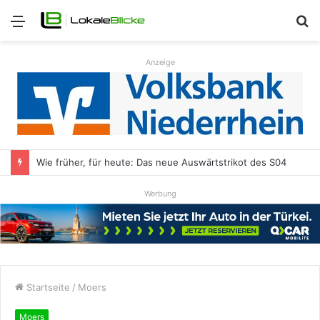
Menü
S
n
Anzeige
Wie früher, für heute: Das neue Auswärtstrikot des S04
Werbung
Startseite
/
Moers
Moers