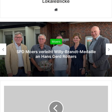
LokaleBlicke
Webseite
Moers
SPD Moers verleiht Willy-Brandt-Medaille
an Hans Gerd Rötters