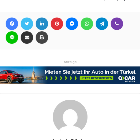
Facebook
Twitter
LinkedIn
Pinterest
Messenger
WhatsApp
Telegram
Viber
Line
Teile per E-Mail
Drucken
Anzeige