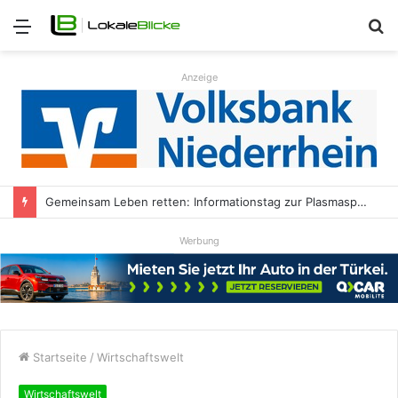
Menü
S
n
Anzeige
Gemeinsam Leben retten: Informationstag zur Plasmaspende in der HALL OF FAME Kamp-Lintfort
Werbung
Startseite
/
Wirtschaftswelt
Wirtschaftswelt