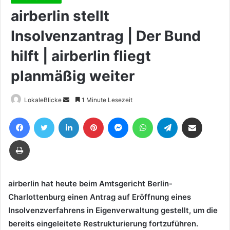
airberlin stellt
Insolvenzantrag | Der Bund
hilft | airberlin fliegt
planmäßig weiter
Sende
LokaleBlicke
1 Minute Lesezeit
uns
Facebook
Twitter
LinkedIn
Pinterest
Messenger
WhatsApp
Telegram
Teile per E-Mail
eine
E-
Drucken
Mail
airberlin hat heute beim Amtsgericht Berlin-
Charlottenburg einen Antrag auf Eröffnung eines
Insolvenzverfahrens in Eigenverwaltung gestellt, um die
bereits eingeleitete Restrukturierung fortzuführen.