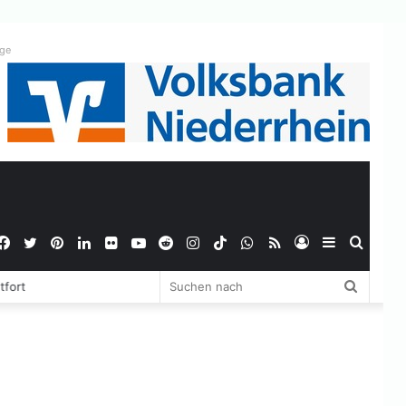
ige
Facebook
Twitter
Pinterest
LinkedIn
Flickr
YouTube
Reddit
Instagram
TikTok
WhatsApp
RSS
Anmelden
Sidebar
Suche
Suchen
tfort
nach
nach