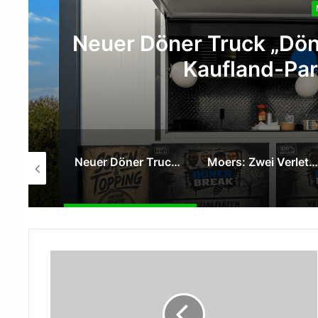
Neuer Döner Truck „Dön
Kaufland-Par
SPD Moers verleiht Willy-Brandt-Medaille an Hans Gerd Rötters
Neuer Döner Truck „DönerBreak“ eröffnet auf dem Kaufland-Parkplatz in Moers
Moers: Zwei Verletzte bei Verkehrsunfall auf der Venloer Straße