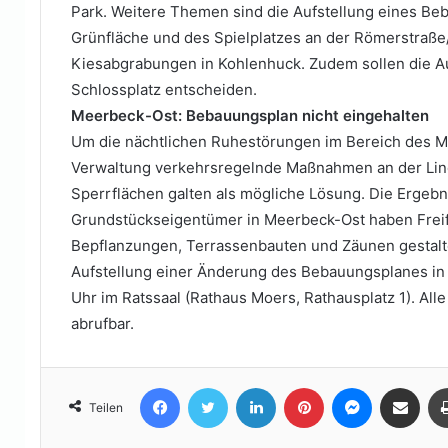
Park. Weitere Themen sind die Aufstellung eines Be
Grünfläche und des Spielplatzes an der Römerstraße/
Kiesabgrabungen in Kohlenhuck. Zudem sollen die A
Schlossplatz entscheiden.
Meerbeck-Ost: Bebauungsplan nicht eingehalten
Um die nächtlichen Ruhestörungen im Bereich des Ma
Verwaltung verkehrsregelnde Maßnahmen an der Lind
Sperrflächen galten als mögliche Lösung. Die Ergeb
Grundstückseigentümer in Meerbeck-Ost haben Frei
Bepflanzungen, Terrassenbauten und Zäunen gestalte
Aufstellung einer Änderung des Bebauungsplanes in 
Uhr im Ratssaal (Rathaus Moers, Rathausplatz 1). All
abrufbar.
Facebook
Twitter
LinkedIn
Pinterest
Messenger
Teile per E-Mail
Teilen