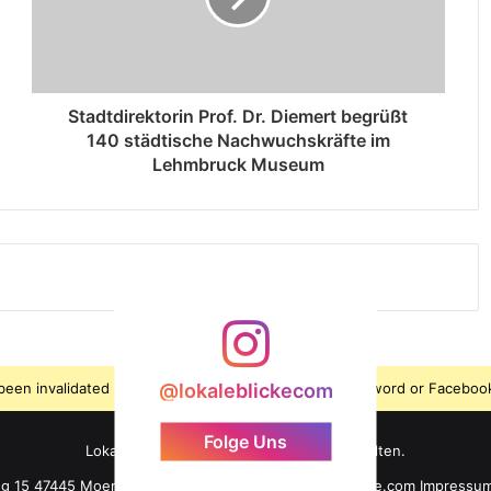
Stadtdirektorin Prof. Dr. Diemert begrüßt
140 städtische Nachwuchskräfte im
Lehmbruck Museum
s been invalidated because the user changed their password or Facebook
@lokaleblickecom
Folge Uns
LokaleBlicke ©2026 - Alle Rechte vorbehalten.
ng 15 47445 Moers +49 176 61 101 464 info@lokaleblicke.com
Impressu