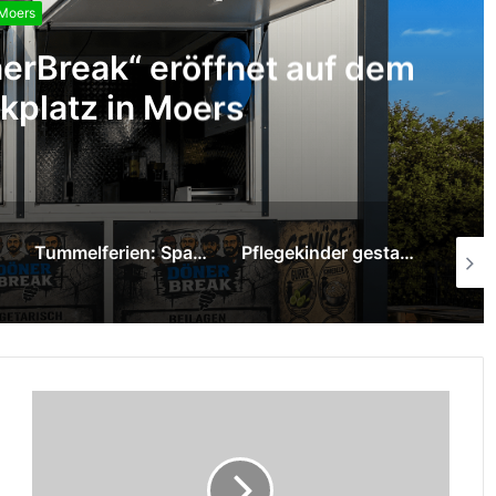
Moers
erBreak“ eröffnet auf dem
kplatz in Moers
Tummelferien: Sparkasse am Niederrhein überreicht 1.000-Euro-Spende
Pflegekinder gestalten mit Graffiti-Kunst neue Räume im Pflegekinderdienst