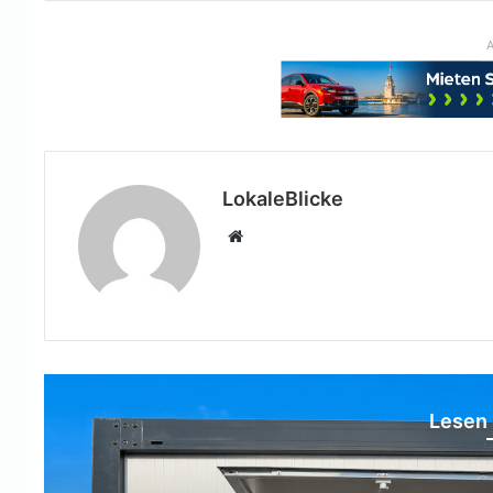
A
LokaleBlicke
Webseite
Lesen 