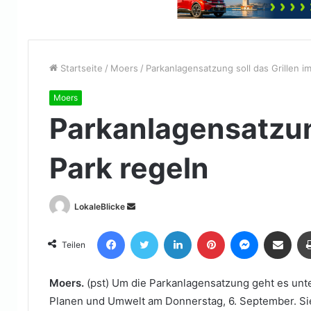
Startseite
/
Moers
/
Parkanlagensatzung soll das Grillen i
Moers
Parkanlagensatzung
Park regeln
Sende
LokaleBlicke
uns
Facebook
Twitter
LinkedIn
Pinterest
Messenger
Teile per E-Mail
eine
Teilen
E-
Mail
Moers.
(pst) Um die Parkanlagensatzung geht es unt
Planen und Umwelt am Donnerstag, 6. September. Sie