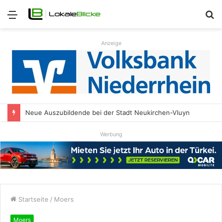
Menü
S
n
Anzeige
Neue Auszubildende bei der Stadt Neukirchen-Vluyn
Werbung
Startseite
/
Moers
Moers