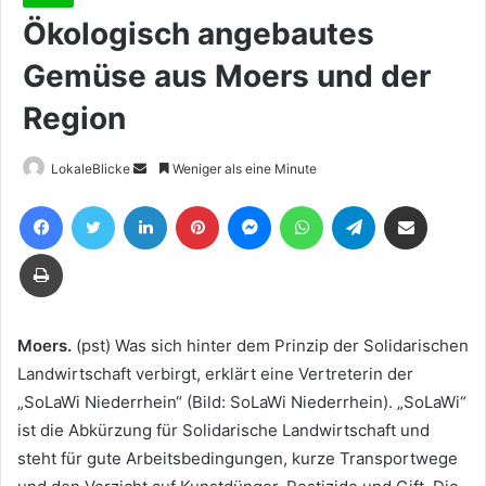
Ökologisch angebautes
Gemüse aus Moers und der
Region
Sende
LokaleBlicke
Weniger als eine Minute
uns
Facebook
Twitter
LinkedIn
Pinterest
Messenger
WhatsApp
Telegram
Teile per E-Mail
eine
E-
Drucken
Mail
Moers.
(pst) Was sich hinter dem Prinzip der Solidarischen
Landwirtschaft verbirgt, erklärt eine Vertreterin der
„SoLaWi Niederrhein“ (Bild: SoLaWi Niederrhein). „SoLaWi“
ist die Abkürzung für Solidarische Landwirtschaft und
steht für gute Arbeitsbedingungen, kurze Transportwege