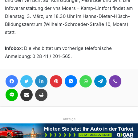
und den Verzicht auf Kunstdünger, Pestizide und Gift. Die
Infoveranstaltung der vhs Moers – Kamp-Lintfort findet am
Dienstag, 3. März, um 18.30 Uhr im Hanns-Dieter-Hüsch-
Bildungszentrum (Wilhelm-Schroeder-Straße 10, Moers)
statt.
Infobox:
Die vhs bittet um vorherige telefonische
Anmeldung: 0 28 41 / 201-565.
Facebook
Twitter
LinkedIn
Pinterest
Messenger
WhatsApp
Telegram
Viber
Line
Teile per E-Mail
Drucken
Anzeige