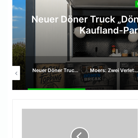
Neuer Döner Truck „Dön
Kaufland-Par
SPD Moers verleiht Willy-Brandt-Medaille an Hans Gerd Rötters
Neuer Döner Truck „DönerBreak“ eröffnet auf dem Kaufland-Parkplatz in Moers
Moers: Zwei Verletzte bei Verkehrsunfall auf der Venloer Straße