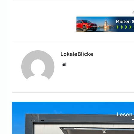
A
LokaleBlicke
Webseite
Lesen 