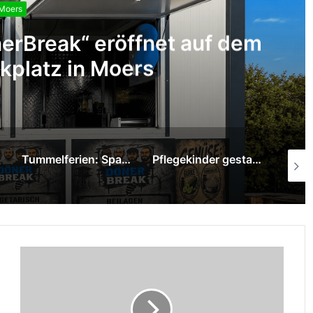
Moers
erBreak“ eröffnet auf dem
kplatz in Moers
Tummelferien: Sparkasse am Niederrhein überreicht 1.000-Euro-Spende
Pflegekinder gestalten mit Graffiti-Kunst neue Räume im Pflegekinderdienst