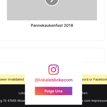
Pannekaukenfest 2018
s been invalidated because the user changed their password or Facebook
@lokaleblickecom
Folge Uns
LokaleBlicke ©2026 - Alle Rechte vorbehalten.
ng 15 47445 Moers +49 176 61 101 464 info@lokaleblicke.com
Impressu