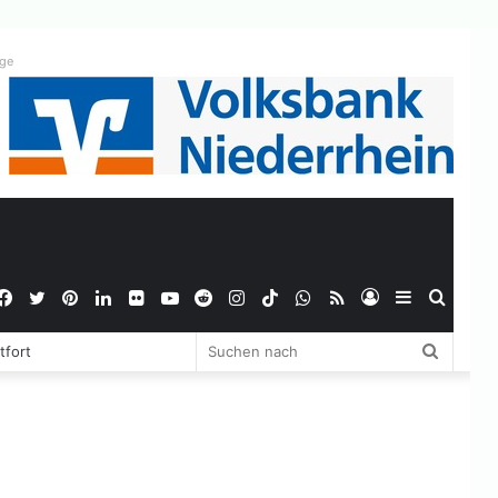
ige
Facebook
Twitter
Pinterest
LinkedIn
Flickr
YouTube
Reddit
Instagram
TikTok
WhatsApp
RSS
Anmelden
Sidebar
Suche
Suchen
tfort
nach
nach