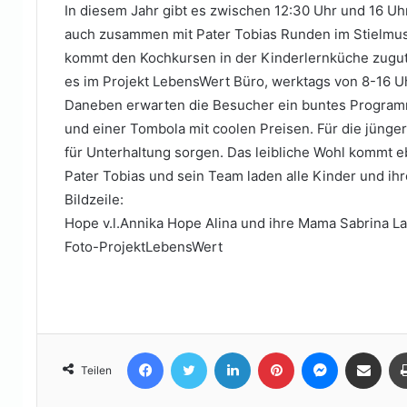
In diesem Jahr gibt es zwischen 12:30 Uhr und 16 Uh
auch zusammen mit Pater Tobias Runden im Stielmus
kommt den Kochkursen in der Kinderlernküche zugu
es im Projekt LebensWert Büro, werktags von 8-16 U
Daneben erwarten die Besucher ein buntes Programm
und einer Tombola mit coolen Preisen. Für die jüng
für Unterhaltung sorgen. Das leibliche Wohl kommt eb
Pater Tobias und sein Team laden alle Kinder und ihre
Bildzeile:
Hope v.l.Annika Hope Alina und ihre Mama Sabrina L
Foto-ProjektLebensWert
Facebook
Twitter
LinkedIn
Pinterest
Messenger
Teile per E-Mail
Teilen