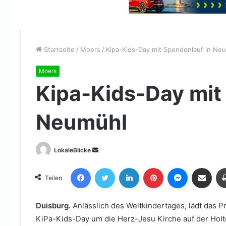
Startseite
/
Moers
/
Kipa-Kids-Day mit Spendenlauf in Ne
Moers
Kipa-Kids-Day mit
Neumühl
Sende
LokaleBlicke
uns
Facebook
Twitter
LinkedIn
Pinterest
Messenger
Teile per E-Mail
eine
Teilen
E-
Mail
Duisburg.
Anlässlich des Weltkindertages, lädt das 
KiPa-Kids-Day um die Herz-Jesu Kirche auf der Holte