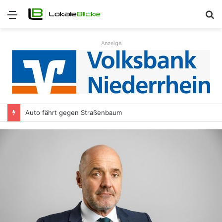
Menü
S
n
Anzeige
Auto fährt gegen Straßenbaum