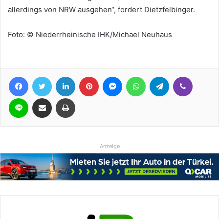
allerdings von NRW ausgehen“, fordert Dietzfelbinger.
Foto: © Niederrheinische IHK/Michael Neuhaus
Facebook
Twitter
LinkedIn
Pinterest
Messenger
WhatsApp
Telegram
Viber
Line
Teile per E-Mail
Drucken
Anzeige