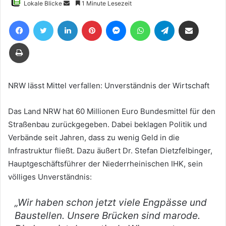
Sende
Lokale Blicke
1 Minute Lesezeit
uns
Facebook
Twitter
LinkedIn
Pinterest
Messenger
WhatsApp
Telegram
Teile per E-Mail
eine
E-
Drucken
Mail
NRW lässt Mittel verfallen: Unverständnis der Wirtschaft
Das Land NRW hat 60 Millionen Euro Bundesmittel für den
Straßenbau zurückgegeben. Dabei beklagen Politik und
Verbände seit Jahren, dass zu wenig Geld in die
Infrastruktur fließt. Dazu äußert Dr. Stefan Dietzfelbinger,
Hauptgeschäftsführer der Niederrheinischen IHK, sein
völliges Unverständnis:
„Wir haben schon jetzt viele Engpässe und
Baustellen. Unsere Brücken sind marode.