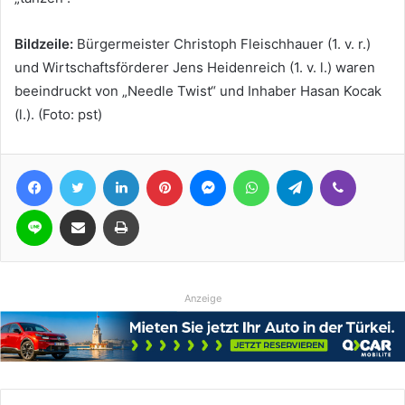
Bildzeile:
Bürgermeister Christoph Fleischhauer (1. v. r.)
und Wirtschaftsförderer Jens Heidenreich (1. v. l.) waren
beeindruckt von „Needle Twist“ und Inhaber Hasan Kocak
(l.). (Foto: pst)
Facebook
Twitter
LinkedIn
Pinterest
Messenger
WhatsApp
Telegram
Viber
Line
Teile per E-Mail
Drucken
Anzeige