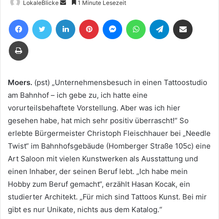
Sende
LokaleBlicke
1 Minute Lesezeit
uns
Facebook
Twitter
LinkedIn
Pinterest
Messenger
WhatsApp
Telegram
Teile per E-Mail
eine
E-
Drucken
Mail
Moers.
(pst) „Unternehmensbesuch in einen Tattoostudio
am Bahnhof – ich gebe zu, ich hatte eine
vorurteilsbehaftete Vorstellung. Aber was ich hier
gesehen habe, hat mich sehr positiv überrascht!“ So
erlebte Bürgermeister Christoph Fleischhauer bei „Needle
Twist“ im Bahnhofsgebäude (Homberger Straße 105c) eine
Art Saloon mit vielen Kunstwerken als Ausstattung und
einen Inhaber, der seinen Beruf lebt. „Ich habe mein
Hobby zum Beruf gemacht“, erzählt Hasan Kocak, ein
studierter Architekt. „Für mich sind Tattoos Kunst. Bei mir
gibt es nur Unikate, nichts aus dem Katalog.“