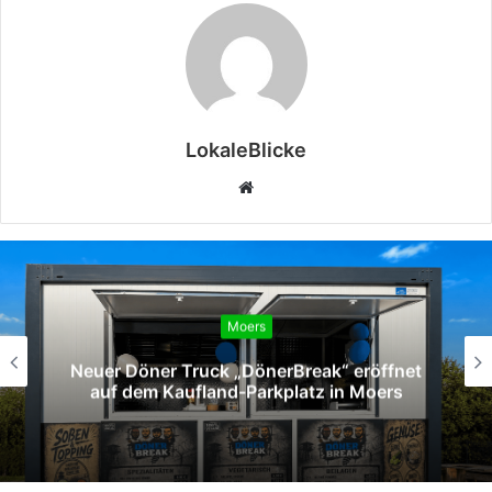
LokaleBlicke
Webseite
Moers
Neuer Döner Truck „DönerBreak“ eröffnet
auf dem Kaufland-Parkplatz in Moers