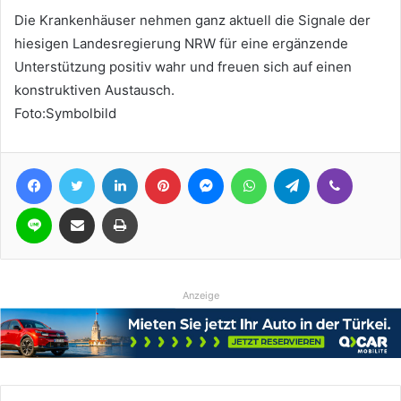
Die Krankenhäuser nehmen ganz aktuell die Signale der
hiesigen Landesregierung NRW für eine ergänzende
Unterstützung positiv wahr und freuen sich auf einen
konstruktiven Austausch.
Foto:Symbolbild
Facebook
Twitter
LinkedIn
Pinterest
Messenger
WhatsApp
Telegram
Viber
Line
Teile per E-Mail
Drucken
Anzeige