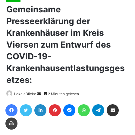
Gemeinsame
Presseerklärung der
Krankenhäuser im Kreis
Viersen zum Entwurf des
COVID-19-
Krankenhausentlastungsges
etzes:
Sende
LokaleBlicke
2 Minuten gelesen
uns
Facebook
Twitter
LinkedIn
Pinterest
Messenger
WhatsApp
Telegram
Teile per E-Mail
eine
E-
Drucken
Mail