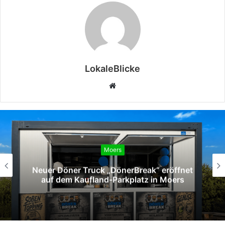
LokaleBlicke
Webseite
Moers
rBreak“ eröffnet
Moers: Zwei Verletzte be
platz in Moers
auf der Venloer