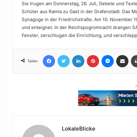
Sie trugen am Donnerstag, 26. Juli, Gebete und Texte
Schüler aus Ramla zu Gast in der Grafenstadt. Das 
Synagoge in der Friedrichstraße. Am 10. November 1
und enteignet. In der Reichspogromnacht drangen S
Fenster, zerschlugen die Einrichtung, und verschlep
Facebook
Twitter
LinkedIn
Pinterest
Messenger
Teile per E-Mail
Teilen
A
LokaleBlicke