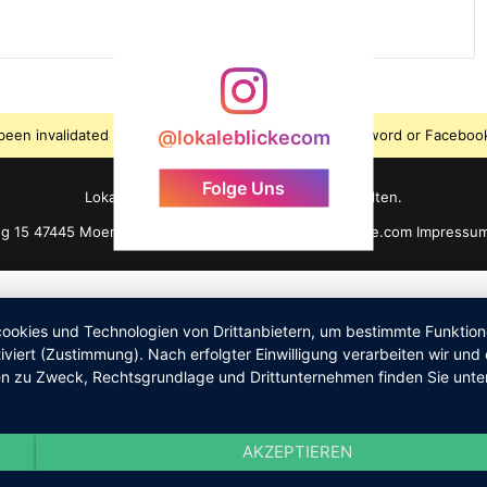
s been invalidated because the user changed their password or Facebook
@lokaleblickecom
Folge Uns
LokaleBlicke ©2026 - Alle Rechte vorbehalten.
ng 15 47445 Moers +49 176 61 101 464 info@lokaleblicke.com
Impressu
okies und Technologien von Drittanbietern, um bestimmte Funktionen 
iviert (Zustimmung). Nach erfolgter Einwilligung verarbeiten wir un
nen zu Zweck, Rechtsgrundlage und Drittunternehmen finden Sie unte
AKZEPTIEREN