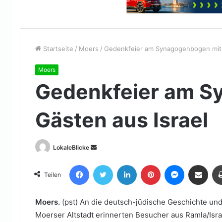
Startseite
/
Moers
/
Gedenkfeier am Synagogenbogen mit 
Moers
Gedenkfeier am S
Gästen aus Israel
Sende
LokaleBlicke
uns
Facebook
Twitter
LinkedIn
Pinterest
Messenger
Teile per E-Mail
eine
Teilen
E-
Mail
Moers.
(pst) An die deutsch-jüdische Geschichte u
Moerser Altstadt erinnerten Besucher aus Ramla/Israe