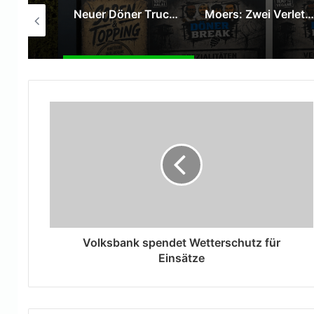
SPD Moers verleiht Willy-Brandt-Medaille an Hans Gerd Rötters
Neuer Döner Truck „DönerBreak“ eröffnet auf dem Kaufland-Parkplatz in Moers
Moers: Zwei Verletzte bei Verkehrsunfall auf der Venloer Straße
Volksbank spendet Wetterschutz für
Einsätze