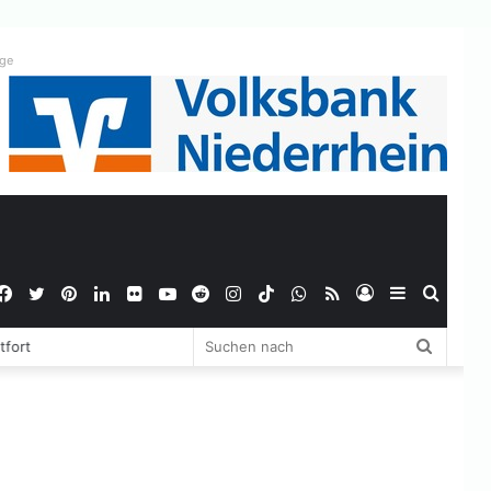
ige
Facebook
Twitter
Pinterest
LinkedIn
Flickr
YouTube
Reddit
Instagram
TikTok
WhatsApp
RSS
Anmelden
Sidebar
Suche
Suchen
tfort
nach
nach