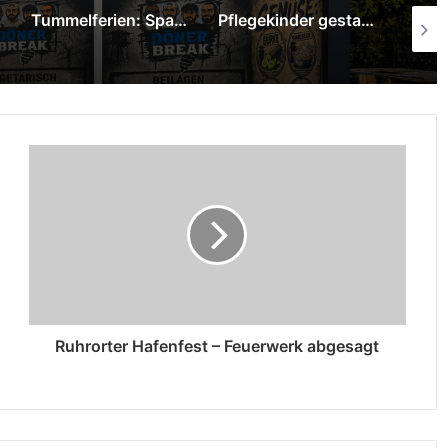
Tummelferien: Sparkasse am Niederrhein überreicht 1.000-Euro-Spende
Pflegekinder gestalten mit Graffiti-Kunst neue Räume im Pflegekinderdienst
Ruhrorter Hafenfest – Feuerwerk abgesagt