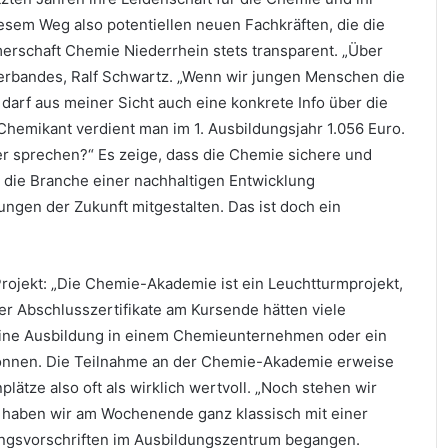
iesem Weg also potentiellen neuen Fachkräften, die die
erschaft Chemie Niederrhein stets transparent. „Über
 Verbandes, Ralf Schwartz. „Wenn wir jungen Menschen die
darf aus meiner Sicht auch eine konkrete Info über die
 Chemikant verdient man im 1. Ausbildungsjahr 1.056 Euro.
er sprechen?“ Es zeige, dass die Chemie sichere und
h die Branche einer nachhaltigen Entwicklung
ungen der Zukunft mitgestalten. Das ist doch ein
rojekt: „Die Chemie-Akademie ist ein Leuchtturmprojekt,
er Abschlusszertifikate am Kursende hätten viele
ine Ausbildung in einem Chemieunternehmen oder ein
gonnen. Die Teilnahme an der Chemie-Akademie erweise
tze also oft als wirklich wertvoll. „Noch stehen wir
n haben wir am Wochenende ganz klassisch mit einer
ungsvorschriften im Ausbildungszentrum begangen.