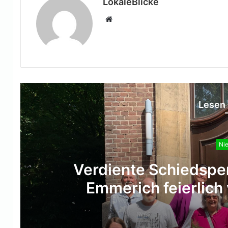
LokaleBlicke
Webseite
Lesen 
Nie
Schiffseichaufnehmer 
ver