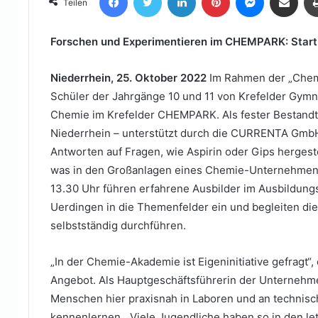
Teilen
E-
Mail
Forschen und Experimentieren im CHEMPARK: Start
Niederrhein, 25. Oktober 2022
Im Rahmen der „Chem
Schüler der Jahrgänge 10 und 11 von Krefelder Gy
Chemie im Krefelder CHEMPARK. Als fester Bestand
Niederrhein – unterstützt durch die CURRENTA GmbH
Antworten auf Fragen, wie Aspirin oder Gips herge
was in den Großanlagen eines Chemie-Unternehmens
13.30 Uhr führen erfahrene Ausbilder im Ausbildu
Uerdingen in die Themenfelder ein und begleiten di
selbstständig durchführen.
„In der Chemie-Akademie ist Eigeninitiative gefragt“
Angebot. Als Hauptgeschäftsführerin der Unternehmer
Menschen hier praxisnah in Laboren und an technisc
kennenlernen. „Viele Jugendliche haben so in den let