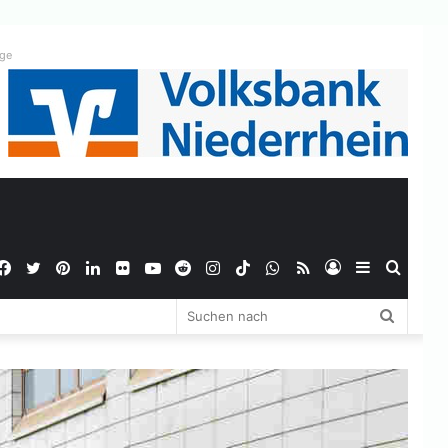
ige
Facebook
Twitter
Pinterest
LinkedIn
Flickr
YouTube
Reddit
Instagram
TikTok
WhatsApp
RSS
Anmelden
Sidebar
Suche
Suchen
nach
nach