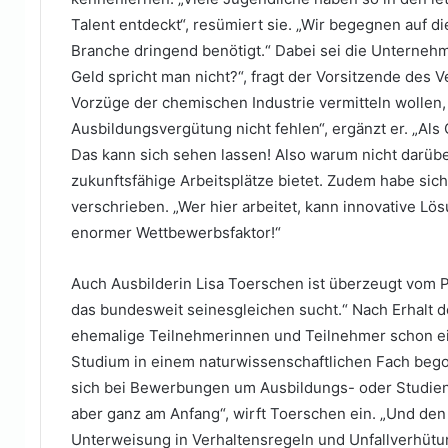
Talent entdeckt“, resümiert sie. „Wir begegnen auf d
Branche dringend benötigt.“ Dabei sei die Unternehm
Geld spricht man nicht?“, fragt der Vorsitzende des
Vorzüge der chemischen Industrie vermitteln wollen, 
Ausbildungsvergütung nicht fehlen“, ergänzt er. „Als
Das kann sich sehen lassen! Also warum nicht darüb
zukunftsfähige Arbeitsplätze bietet. Zudem habe sic
verschrieben. „Wer hier arbeitet, kann innovative Lös
enormer Wettbewerbsfaktor!“
Auch Ausbilderin Lisa Toerschen ist überzeugt vom P
das bundesweit seinesgleichen sucht.“ Nach Erhalt d
ehemalige Teilnehmerinnen und Teilnehmer schon e
Studium in einem naturwissenschaftlichen Fach be
sich bei Bewerbungen um Ausbildungs- oder Studienplä
aber ganz am Anfang“, wirft Toerschen ein. „Und de
Unterweisung in Verhaltensregeln und Unfallverhüt