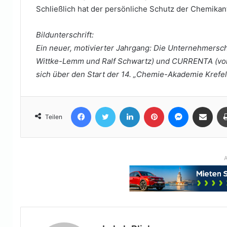
Schließlich hat der persönliche Schutz der Chemika
Bildunterschrift:
Ein neuer, motivierter Jahrgang: Die Unternehmersch
Wittke-Lemm und Ralf Schwartz) und CURRENTA (von 
sich über den Start der 14. „Chemie-Akademie Krefel
Facebook
Twitter
LinkedIn
Pinterest
Messenger
Teile per E-Mail
Teilen
A