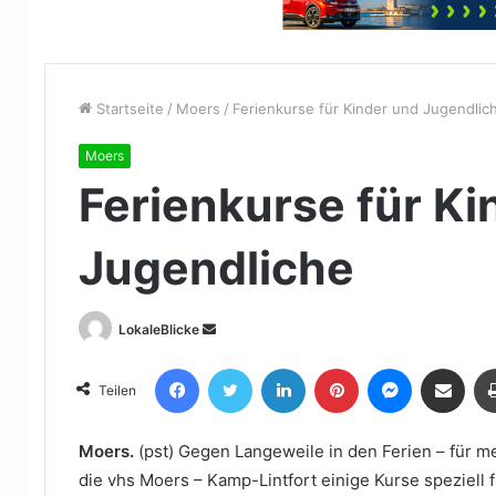
Startseite
/
Moers
/
Ferienkurse für Kinder und Jugendlic
Moers
Ferienkurse für Ki
Jugendliche
Sende
LokaleBlicke
uns
Facebook
Twitter
LinkedIn
Pinterest
Messenger
Teile per E-Mail
eine
Teilen
E-
Mail
Moers.
(pst) Gegen Langeweile in den Ferien – für m
die vhs Moers – Kamp-Lintfort einige Kurse speziell