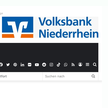
ige
Facebook
Twitter
Pinterest
LinkedIn
Flickr
YouTube
Reddit
Instagram
TikTok
WhatsApp
RSS
Anmelden
Sidebar
Suche
Suchen
tfort
nach
nach