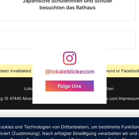
Japanische Schülerinnen und Schüler
besuchten das Rathaus
s been invalidated because the user changed their password or Facebook
@lokaleblickecom
Folge Uns
LokaleBlicke ©2026 - Alle Rechte vorbehalten.
ng 15 47445 Moers +49 176 61 101 464 info@lokaleblicke.com
Impressu
okies und Technologien von Drittanbietern, um bestimmte Funktionen 
iviert (Zustimmung). Nach erfolgter Einwilligung verarbeiten wir un