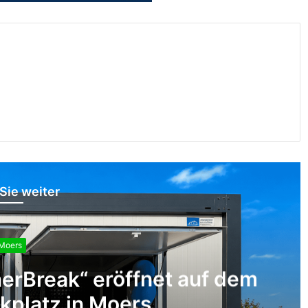
Sie weiter
Moers
erBreak“ eröffnet auf dem
kplatz in Moers