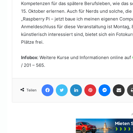
Kompetenzen für das spätere Berufsleben, wie das s
15. Oktober erlernen. Auch für Nerds und solche, di
„Raspberry Pi – jetzt baue ich meinen eigenen Comput
Anmeldeschluss für diese Veranstaltung ist Montag, 8
künstlerisch interessiert sind, bietet sich ein Fotokur
Plätze frei.
Infobox:
Weitere Kurse und Informationen online auf
/ 201 – 565.
Facebook
Twitter
LinkedIn
Pinterest
Messenger
Teile per E-Mail
Teilen
A