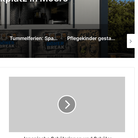
Tummelferien: Sparkasse am Niederrhein überreicht 1.000-Euro-Spende
Pflegekinder gestalten mit Graffiti-Kunst neue Räume im Pflegekinderdienst