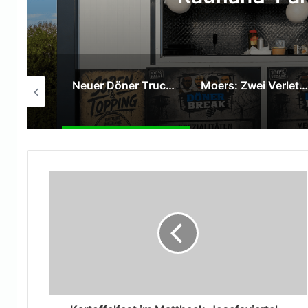
SPD Moers verleiht Willy-Brandt-Medaille an Hans Gerd Rötters
Neuer Döner Truck „DönerBreak“ eröffnet auf dem Kaufland-Parkplatz in Moers
Moers: Zwei Verletzte bei Verkehrsunfall auf der Venloer Straße