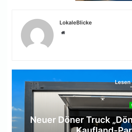
LokaleBlicke
Webseite
Lesen 
Neuer Döner Truck „Dön
Kaufland-Par