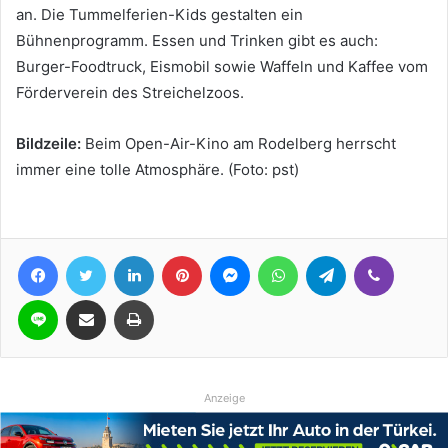
an. Die Tummelferien-Kids gestalten ein
Bühnenprogramm. Essen und Trinken gibt es auch:
Burger-Foodtruck, Eismobil sowie Waffeln und Kaffee vom
Förderverein des Streichelzoos.
Bildzeile:
Beim Open-Air-Kino am Rodelberg herrscht
immer eine tolle Atmosphäre. (Foto: pst)
Facebook
Twitter
LinkedIn
Pinterest
Messenger
WhatsApp
Telegram
Viber
Line
Teile per E-Mail
Drucken
Anzeige