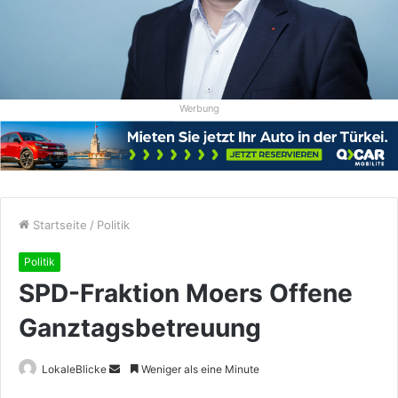
Werbung
Startseite
/
Politik
Politik
SPD-Fraktion Moers Offene
Ganztagsbetreuung
Sende
LokaleBlicke
Weniger als eine Minute
uns