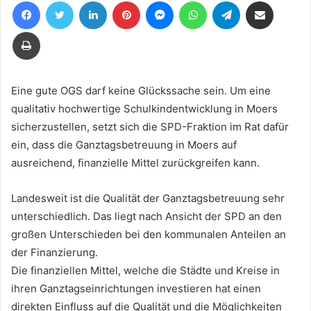
Facebook
Twitter
LinkedIn
Pinterest
Messenger
WhatsApp
Telegram
Teile per E-Mail
eine
E-
Drucken
Mail
Eine gute OGS darf keine Glückssache sein. Um eine
qualitativ hochwertige Schulkindentwicklung in Moers
sicherzustellen, setzt sich die SPD-Fraktion im Rat dafür
ein, dass die Ganztagsbetreuung in Moers auf
ausreichend, finanzielle Mittel zurückgreifen kann.
Landesweit ist die Qualität der Ganztagsbetreuung sehr
unterschiedlich. Das liegt nach Ansicht der SPD an den
großen Unterschieden bei den kommunalen Anteilen an
der Finanzierung.
Die finanziellen Mittel, welche die Städte und Kreise in
ihren Ganztagseinrichtungen investieren hat einen
direkten Einfluss auf die Qualität und die Möglichkeiten