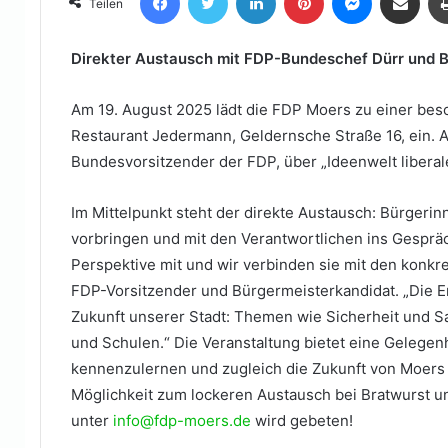
Teilen
E-
Mail
Direkter Austausch mit FDP-Bundeschef Dürr und 
Am 19. August 2025 lädt die FDP Moers zu einer bes
Restaurant Jedermann, Geldernsche Straße 16, ein. Ab
Bundesvorsitzender der FDP, über „Ideenwelt liberale
Im Mittelpunkt steht der direkte Austausch: Bürgeri
vorbringen und mit den Verantwortlichen ins Gesprä
Perspektive mit und wir verbinden sie mit den konkr
FDP-Vorsitzender und Bürgermeisterkandidat. „Die En
Zukunft unserer Stadt: Themen wie Sicherheit und Sa
und Schulen.“ Die Veranstaltung bietet eine Gelegen
kennenzulernen und zugleich die Zukunft von Moers a
Möglichkeit zum lockeren Austausch bei Bratwurst 
unter
info@fdp-moers.de
wird gebeten!