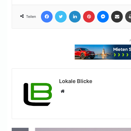
Facebook
Twitter
LinkedIn
Pinterest
Messenger
Teile per E-Mail
Teilen
A
Lokale Blicke
Webseite