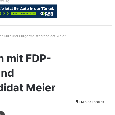
erbung
ef Dürr und Bürgermeisterkandidat Meier
h mit FDP-
und
didat Meier
1 Minute Lesezeit
Drucken