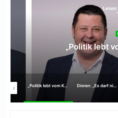
Lesen 
Dieren: „Es darf ni
abhängen, ob Beschäft
machen
„Politik lebt vom Kompromiss“
Dieren: „Es darf nicht vom Glück beim Chef abhängen, ob Beschäftigte pünktlich Feierabend machen können.“
Bundesregierung: Roadmaps der Hightech Agenda Deutschland starten in die Umsetzung mit Wirtschaft, Wissenschaft und Länder