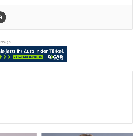
Drucken
nzeige