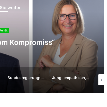
Sie weiter
Politik
cht vom Glück beim Chef
igte pünktlich Feierabend
 können.“
n
Jung, empathisch, engagiert: SPD nominiert Paul Stucki für die Landtagswahl
Grüne wählen Christian Pelikan zum Direktkandidaten für Moers/Neukirchen-Vluyn zur Landtagswahl NRW