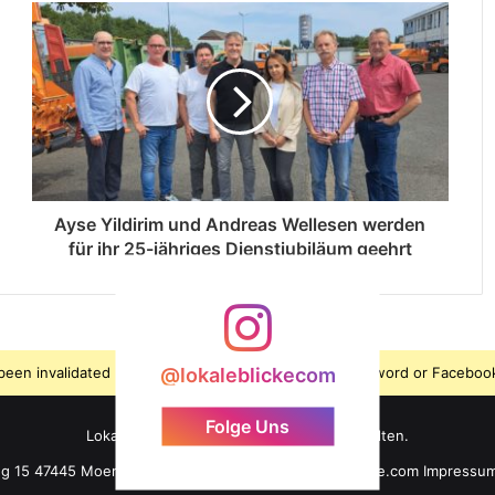
Ayse Yildirim und Andreas Wellesen werden
für ihr 25-jähriges Dienstjubiläum geehrt
s been invalidated because the user changed their password or Facebook
@lokaleblickecom
Folge Uns
LokaleBlicke ©2026 - Alle Rechte vorbehalten.
ng 15 47445 Moers +49 176 61 101 464 info@lokaleblicke.com
Impressu