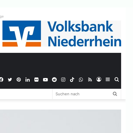
ige
Facebook
Twitter
Pinterest
LinkedIn
Flickr
YouTube
Reddit
Instagram
TikTok
WhatsApp
RSS
Anmelden
Sidebar
Suche
Suchen
nach
nach