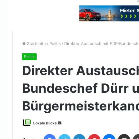
W
Startseite
/
Politik
/
Direkter Austausch mit FDP-Bundesch
Politik
Direkter Austausc
Bundeschef Dürr 
Bürgermeisterkan
Sende
Lokale Blicke
uns
Facebook
Twitter
LinkedIn
Pinterest
Messenger
Teile per E-Mail
eine