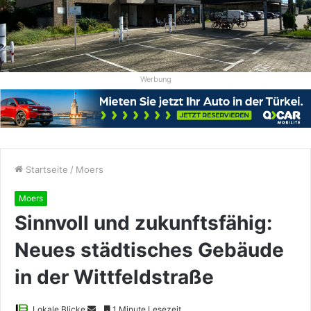
Werbung
Startseite
/
Moers
Moers
Sinnvoll und zukunftsfähig:
Neues städtisches Gebäude
in der Wittfeldstraße
Sende
Lokale Blicke
1 Minute Lesezeit