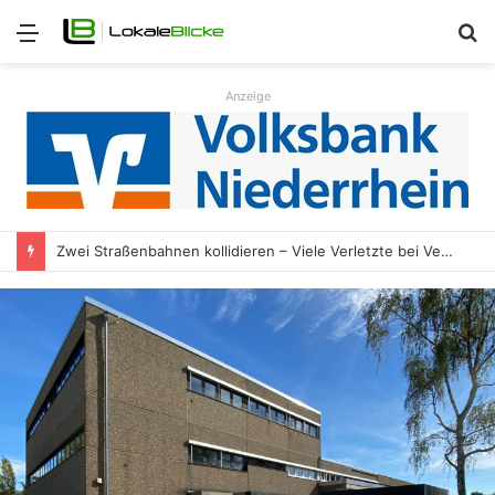
Menü
S
n
Anzeige
Zwei Straßenbahnen kollidieren – Viele Verletzte bei Verkehrsunfall