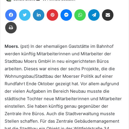
uns
Facebook
Twitter
LinkedIn
Pinterest
Messenger
WhatsApp
Telegram
Teile per E-Mail
eine
E-
Drucken
Mail
Moers.
(pst) In der ehemaligen Gaststätte im Bahnhof
werden künftig Mitarbeiterinnen und Mitarbeiter der
Stadtbau Moers GmbH in neu eingerichteten Büros
arbeiten. Dieses war eines der sechs Projekte, die die
Wohnungsbau/Stadtbau der Moerser Politik auf einer
Rundfahrt Ende Oktober gezeigt hat. Vor allem aufgrund
der vielen Aufgaben im Bereich Neubau musste die
städtische Tochter neue Mitarbeiterinnen und Mitarbeiter
einstellen. Sie haben künftig genau gegenüber der
Zentrale ihre Büros. Auch die Stadtverwaltung musste
Stellen schaffen. Für das Zentrale Gebäudemanagement
hat die Stadtbau ein Objekt in der Wittfeldstraße 34