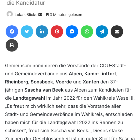
die Kandidatur
Sende
LokaleBlicke
3 Minuten gelesen
uns
Facebook
Twitter
LinkedIn
Pinterest
Messenger
WhatsApp
Telegram
Teile per E-Mail
eine
E-
Drucken
Mail
Gemeinsam nominieren die Vorstände der CDU-Stadt-
und Gemeindeverbände aus
Alpen, Kamp-Lintfort,
Rheinberg, Sonsbeck, Voerde
und
Xanten
den 37-
jährigen
Sascha van Beek
aus Alpen zum Kandidaten für
die
Landtagswahl
im Jahr 2022 für den Wahlkreis Wesel II.
„Es freut mich wirklich sehr, dass die Vorstände aller
Stadt- und Gemeindeverbände im Wahlkreis, entschieden
haben mich für die Landtagswahl 2022 ins Rennen zu
schicken“, freut sich Sascha van Beek. „Dieses starke
Zeichen der Geschlossenheit ist ein guter Start für Sascha