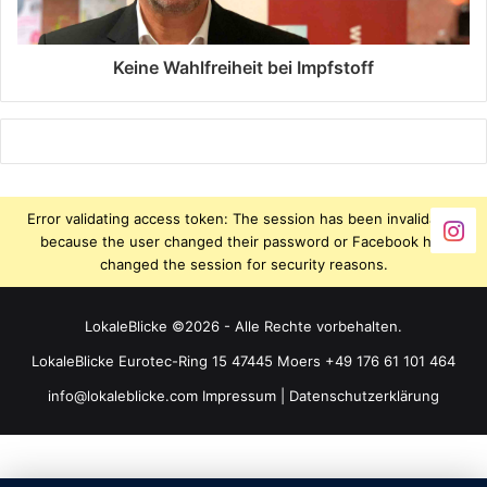
Keine Wahlfreiheit bei Impfstoff
Error validating access token: The session has been invalidated
because the user changed their password or Facebook has
changed the session for security reasons.
LokaleBlicke ©2026 - Alle Rechte vorbehalten.
LokaleBlicke Eurotec-Ring 15 47445 Moers +49 176 61 101 464
info@lokaleblicke.com
Impressum
|
Datenschutzerklärung