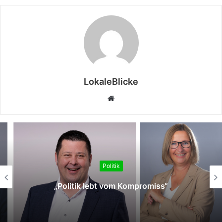
LokaleBlicke
Webseite
Politik
Dieren: „Es darf nicht vom Glück beim Chef
abhängen, ob Beschäftigte pünktlich
Feierabend machen können.“