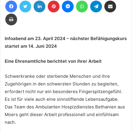
Facebook
Twitter
LinkedIn
Pinterest
Messenger
WhatsApp
Telegram
Teile per E-Mail
eine
E-
Drucken
Mail
Infoabend am 23. April 2024 – nächster Befähigungskurs
startet am 14. Juni 2024
Eine Ehrenamtliche berichtet von ihrer Arbeit
Schwerkranke oder sterbende Menschen und ihre
Zugehörigen in den schwersten Stunden zu begleiten,
erfordert nicht nur ein besonderes Fingerspitzengefühl.
Es ist für viele auch eine sinnstiftende Lebensaufgabe.
Das Team des Ambulanten Hospizdienstes Bethanien aus
Moers geht dieser Arbeit professionell und einfühlsam
nach.