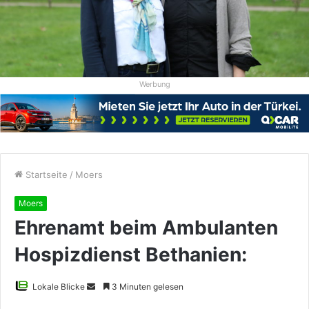
Werbung
Startseite
/
Moers
Moers
Ehrenamt beim Ambulanten
Hospizdienst Bethanien:
Sende
Lokale Blicke
3 Minuten gelesen
uns