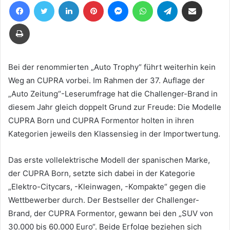
Facebook
Twitter
LinkedIn
Pinterest
Messenger
WhatsApp
Telegram
Teile per E-Mail
eine
E-
Drucken
Mail
Bei der renommierten „Auto Trophy“ führt weiterhin kein
Weg an CUPRA vorbei. Im Rahmen der 37. Auflage der
„Auto Zeitung“-Leserumfrage hat die Challenger-Brand in
diesem Jahr gleich doppelt Grund zur Freude: Die Modelle
CUPRA Born und CUPRA Formentor holten in ihren
Kategorien jeweils den Klassensieg in der Importwertung.
Das erste vollelektrische Modell der spanischen Marke,
der CUPRA Born, setzte sich dabei in der Kategorie
„Elektro-Citycars, -Kleinwagen, -Kompakte“ gegen die
Wettbewerber durch. Der Bestseller der Challenger-
Brand, der CUPRA Formentor, gewann bei den „SUV von
30.000 bis 60.000 Euro“. Beide Erfolge beziehen sich