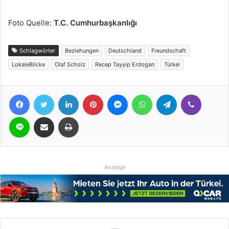
Foto Quelle:
T.C. Cumhurbaşkanlığı
Schlagwörter
Beziehungen
Deutschland
Freundschaft
LokaleBlicke
Olaf Scholz
Recep Tayyip Erdogan
Türkei
Facebook
Twitter
LinkedIn
Pinterest
Messenger
WhatsApp
Telegram
Viber
Line
Teile per E-Mail
Drucken
Anzeige