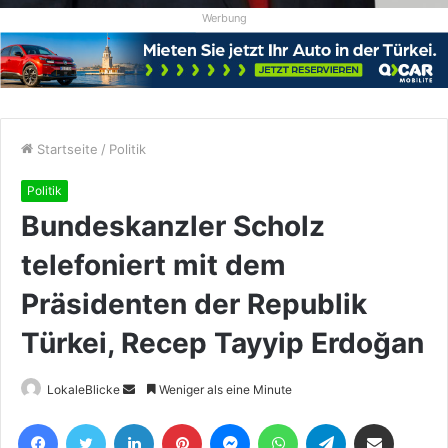
Werbung
Startseite
/
Politik
Politik
Bundeskanzler Scholz
telefoniert mit dem
Präsidenten der Republik
Türkei, Recep Tayyip Erdoğan
Sende
LokaleBlicke
Weniger als eine Minute
uns
Facebook
Twitter
LinkedIn
Pinterest
Messenger
WhatsApp
Telegram
Teile per E-Mail
eine