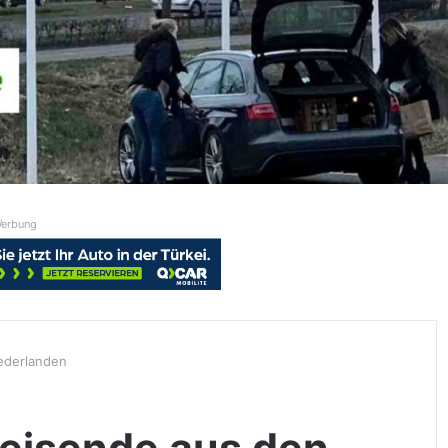
erbung
iederlanden
nreisende aus den