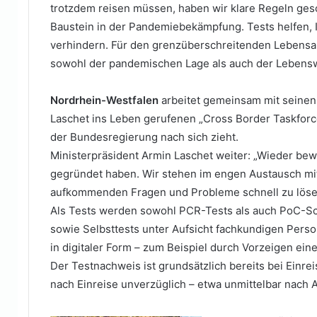
trotzdem reisen müssen, haben wir klare Regeln gescha
Baustein in der Pandemiebekämpfung. Tests helfen, 
verhindern. Für den grenzüberschreitenden Lebensal
sowohl der pandemischen Lage als auch der Lebenswi
Einreisende aus den Niederlanden
Nordrhein-Westfalen
arbeitet gemeinsam mit seine
Laschet ins Leben gerufenen „Cross Border Taskforce
der Bundesregierung nach sich zieht.
Ministerpräsident Armin Laschet weiter: „Wieder bewä
gegründet haben. Wir stehen im engen Austausch mi
aufkommenden Fragen und Probleme schnell zu löse
Als Tests werden sowohl PCR-Tests als auch PoC-Sch
sowie Selbsttests unter Aufsicht fachkundigen Perso
in digitaler Form – zum Beispiel durch Vorzeigen ei
Der Testnachweis ist grundsätzlich bereits bei Einrei
nach Einreise unverzüglich – etwa unmittelbar nach 