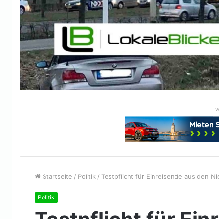
W
Startseite
/
Politik
/
Testpflicht für Einreisende aus den N
Politik
Testpflicht für Ei