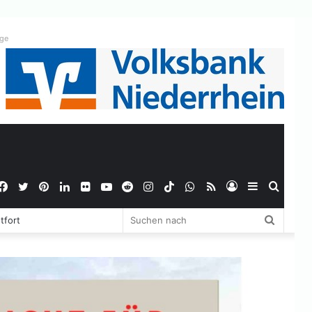
ige
Facebook
Twitter
Pinterest
LinkedIn
Flickr
YouTube
Reddit
Instagram
TikTok
WhatsApp
RSS
Anmelden
Sidebar
Suche
Suchen
tfort
nach
nach