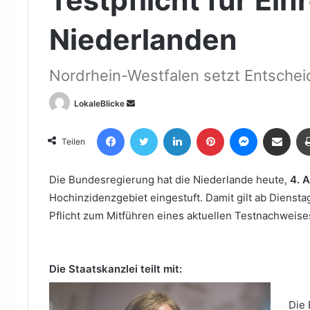
Niederlanden
Nordrhein-Westfalen setzt Entsche
Sende
LokaleBlicke
uns
Facebook
Twitter
LinkedIn
Pinterest
Messenger
Teile per E-Mail
eine
Teilen
E-
Mail
Die Bundesregierung hat die Niederlande heute,
4. A
Hochinzidenzgebiet eingestuft. Damit gilt ab Diensta
Pflicht zum Mitführen eines aktuellen Testnachweise
Die Staatskanzlei teilt mit:
Die 